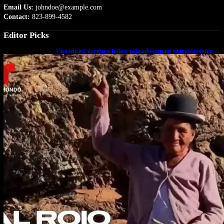
Email Us:
johndoe@example.com
Contact:
823-899-4582
Editor Picks
Una mujer asegura haber peleado con un extraterrestre
cuerpo a cuerpo