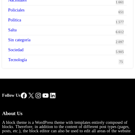
Nacionales
1.661
Policiales
651
Política
1.577
Salta
6.612
Sin categoría
2.097
Sociedad
5.905
Tecnología
75
Facebook
X
Instagram
YouTube
LinkedIn
Follow Us
About Us
A block theme is a WordPress theme with templates entirely composed of
blocks. Therefore, in addition to the content of different post types (pages,
posts, etc.), the block editor can also be used to edit all areas of the website.