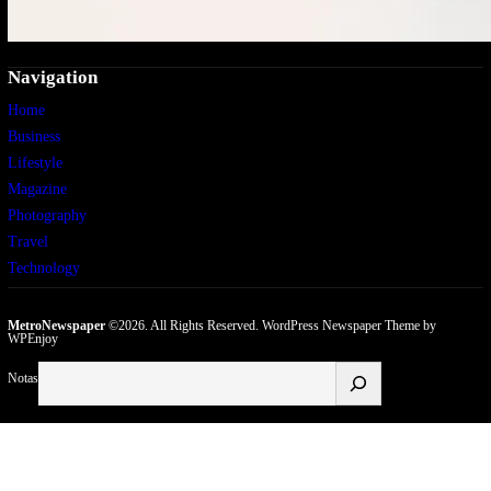
Navigation
Home
Business
Lifestyle
Magazine
Photography
Travel
Technology
MetroNewspaper
©2026. All Rights Reserved.
WordPress Newspaper Theme
by
WPEnjoy
Buscar
Notas