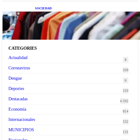
SOCIEDAD
Las grandes marcas globales se suman a la
tendencia de la ropa de segunda mano premium
CATEGORIES
Actualidad
8
Coronavirus
339
Dengue
6
Deportes
210
Destacadas
4.592
Economía
814
Internacionales
532
MUNICIPIOS
131