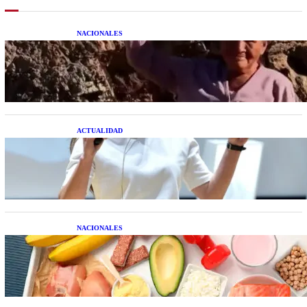
NACIONALES
Una mujer asegura haber peleado con un
extraterrestre cuerpo a cuerpo
ACTUALIDAD
La startup creada por una salteña que busca
resolver el estrés financiero en Latinoamérica
NACIONALES
Nutrición inteligente: Cinco superalimentos de
temporada que deberías sumar a tu dieta este mes