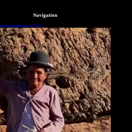
Navigation
Home
aber peleado con un
o a cuerpo
Business
Lifestyle
Magazine
Photography
Travel
Technology