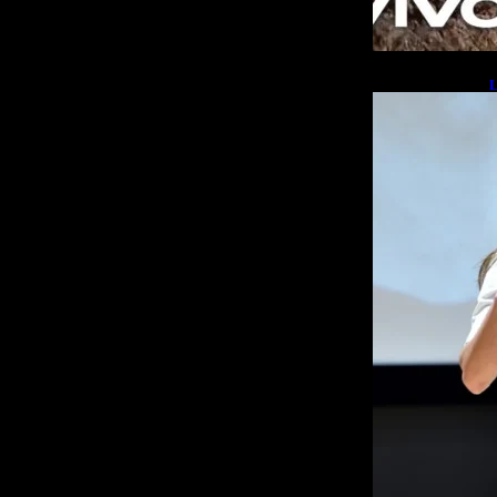
L
b
L