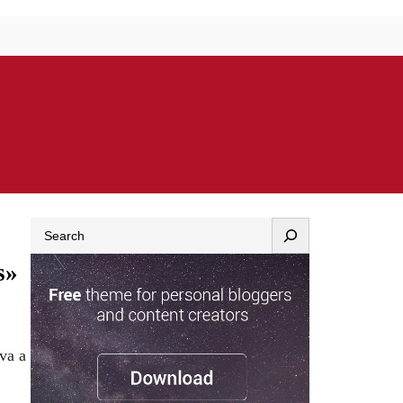
Search
s»
va a