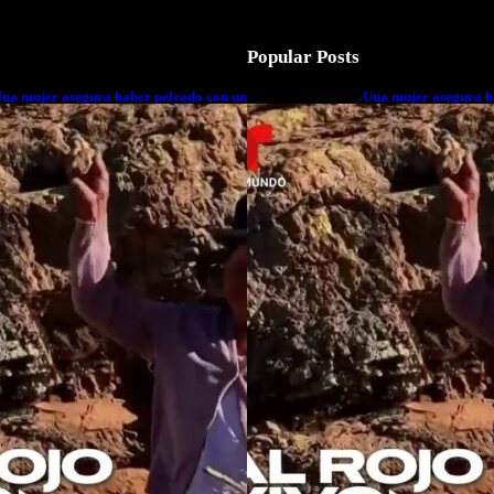
Popular Posts
na mujer asegura haber peleado con un
Una mujer asegura h
xtraterrestre cuerpo a cuerpo
extraterrestre cuerp