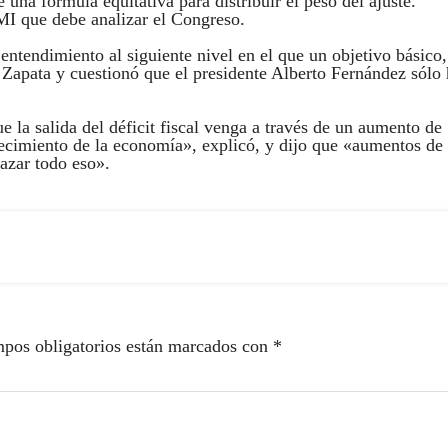
na fórmula equitativa para distribuir el peso del ajuste.
FMI que debe analizar el Congreso.
tendimiento al siguiente nivel en el que un objetivo básico,
jo Zapata y cuestionó que el presidente Alberto Fernández sólo
e la salida del déficit fiscal venga a través de un aumento de
recimiento de la economía», explicó, y dijo que «aumentos de
azar todo eso».
pos obligatorios están marcados con
*