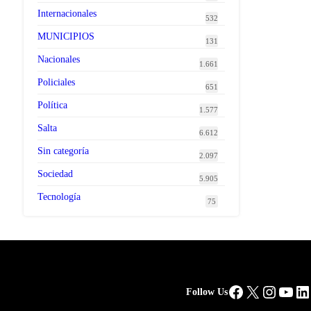
Internacionales
532
MUNICIPIOS
131
Nacionales
1.661
Policiales
651
Política
1.577
Salta
6.612
Sin categoría
2.097
Sociedad
5.905
Tecnología
75
Facebook
X
Instag
You
Li
Follow Us