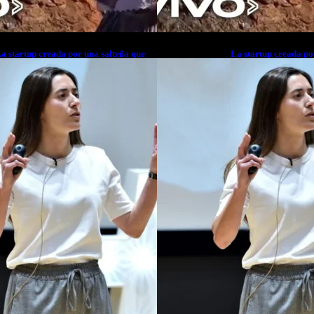
a startup creada por una salteña que
La startup creada po
usca resolver el estrés financiero en
busca resolver el est
atinoamérica
Latinoamérica