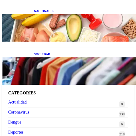
NACIONALES
Nutrición inteligente: Cinco superalimentos de
temporada que deberías sumar a tu dieta este mes
SOCIEDAD
Las grandes marcas globales se suman a la
tendencia de la ropa de segunda mano premium
CATEGORIES
Actualidad
8
Coronavirus
339
Dengue
6
Deportes
210