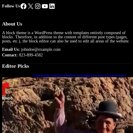
Facebook
X
Instagram
YouTube
LinkedIn
Follow Us
About Us
A block theme is a WordPress theme with templates entirely composed of
blocks. Therefore, in addition to the content of different post types (pages,
posts, etc.), the block editor can also be used to edit all areas of the website.
Email Us:
johndoe@example.com
Contact:
823-899-4582
Editor Picks
Una mujer asegura haber peleado con un extraterrestre
cuerpo a cuerpo