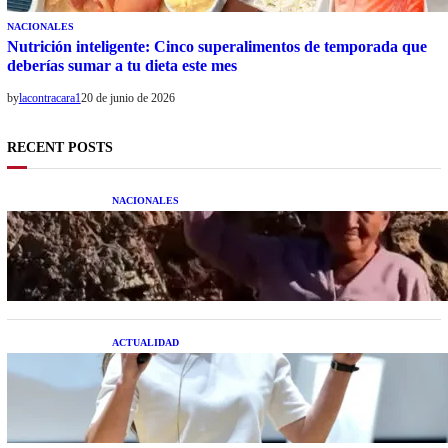
NACIONALES
Nutrición inteligente: Cinco superalimentos de temporada que
deberías sumar a tu dieta este mes
by
lacontracara1
20 de junio de 2026
RECENT POSTS
NACIONALES
Una mujer asegura haber peleado con un
extraterrestre cuerpo a cuerpo
ACTUALIDAD
La startup creada por una salteña que busca
resolver el estrés financiero en Latinoamérica