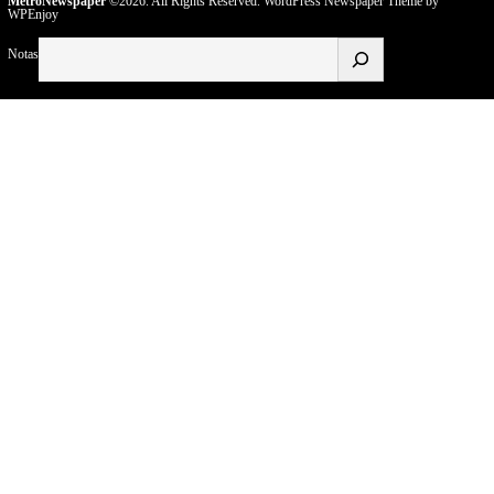
MetroNewspaper
©2026. All Rights Reserved.
WordPress Newspaper Theme
by
WPEnjoy
Buscar
Notas