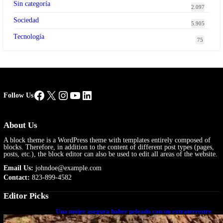
Sin categoría
2.097
Sociedad
5.905
Tecnología
75
Facebook
X
Instagram
YouTube
LinkedIn
Follow Us
About Us
A block theme is a WordPress theme with templates entirely composed of
blocks. Therefore, in addition to the content of different post types (pages,
posts, etc.), the block editor can also be used to edit all areas of the website.
Email Us:
johndoe@example.com
Contact:
823-899-4582
Editor Picks
Una mujer asegura haber peleado con un extraterrestre
cuerpo a cuerpo