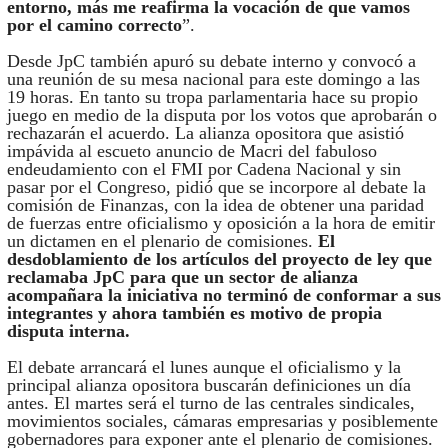
entorno, más me reafirma la vocación de que vamos
por el camino correcto
”.
Desde JpC también apuró su debate interno y convocó a
una reunión de su mesa nacional para este domingo a las
19 horas. En tanto su tropa parlamentaria hace su propio
juego en medio de la disputa por los votos que aprobarán o
rechazarán el acuerdo. La alianza opositora que asistió
impávida al escueto anuncio de Macri del fabuloso
endeudamiento con el FMI por Cadena Nacional y sin
pasar por el Congreso, pidió que se incorpore al debate la
comisión de Finanzas, con la idea de obtener una paridad
de fuerzas entre oficialismo y oposición a la hora de emitir
un dictamen en el plenario de comisiones.
El
desdoblamiento de los artículos del proyecto de ley que
reclamaba JpC para que un sector de alianza
acompañara la iniciativa no terminó de conformar a sus
integrantes y ahora también es motivo de propia
disputa interna.
El debate arrancará el lunes aunque el oficialismo y la
principal alianza opositora buscarán definiciones un día
antes. El martes será el turno de las centrales sindicales,
movimientos sociales, cámaras empresarias y posiblemente
gobernadores para exponer ante el plenario de comisiones.