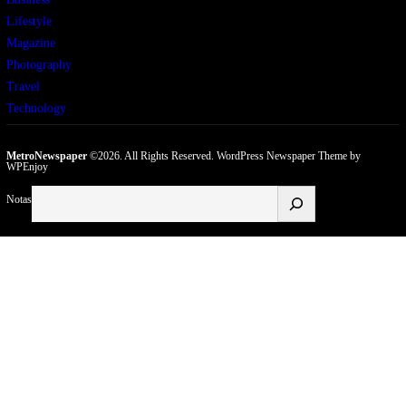
Lifestyle
Magazine
Photography
Travel
Technology
MetroNewspaper
©2026. All Rights Reserved.
WordPress Newspaper Theme
by
WPEnjoy
Buscar
Notas