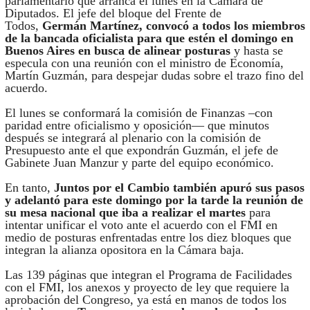
parlamentario que arranca el lunes en la Cámara de
Diputados. El jefe del bloque del Frente de
Todos,
Germán Martínez, convocó a todos los miembros
de la bancada oficialista para que estén el domingo en
Buenos Aires en busca de alinear posturas
y hasta se
especula con una reunión con el ministro de Economía,
Martín Guzmán, para despejar dudas sobre el trazo fino del
acuerdo.
El lunes se conformará la comisión de Finanzas –con
paridad entre oficialismo y oposición— que minutos
después se integrará al plenario con la comisión de
Presupuesto ante el que expondrán Guzmán, el jefe de
Gabinete Juan Manzur y parte del equipo económico.
En tanto,
Juntos por el Cambio también apuró sus pasos
y adelantó para este domingo por la tarde la reunión de
su mesa nacional que iba a realizar el martes
para
intentar unificar el voto ante el acuerdo con el FMI en
medio de posturas enfrentadas entre los diez bloques que
integran la alianza opositora en la Cámara baja.
Las 139 páginas que integran el Programa de Facilidades
con el FMI, los anexos y proyecto de ley que requiere la
aprobación del Congreso, ya está en manos de todos los