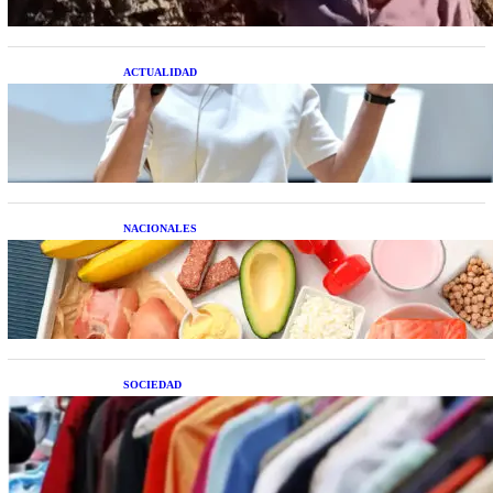
ACTUALIDAD
La startup creada por una salteña que busca
resolver el estrés financiero en Latinoamérica
NACIONALES
Nutrición inteligente: Cinco superalimentos de
temporada que deberías sumar a tu dieta este mes
SOCIEDAD
Las grandes marcas globales se suman a la
tendencia de la ropa de segunda mano premium