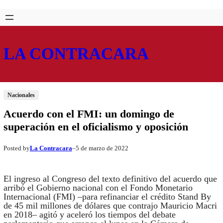
Saltar
Skip
al
to
contenido
content
LA CONTRACARA
Nacionales
Acuerdo con el FMI: un domingo de
superación en el oficialismo y oposición
La Contracara
5 de marzo de 2022
Posted by
–
El ingreso al Congreso del texto definitivo del acuerdo que
arribó el Gobierno nacional con el Fondo Monetario
Internacional (FMI) –para refinanciar el crédito Stand By
de 45 mil millones de dólares que contrajo Mauricio Macri
en 2018– agitó y aceleró los tiempos del debate