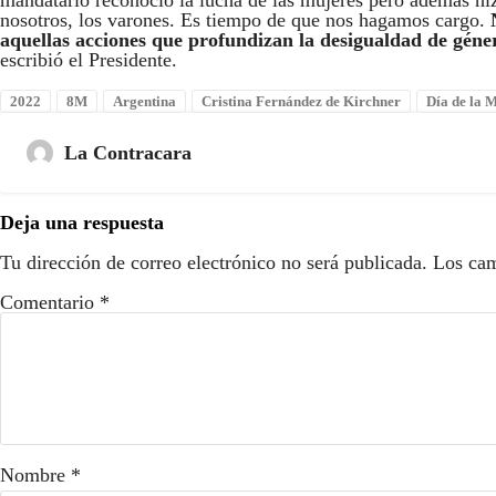
mandatario reconoció la lucha de las mujeres pero además h
nosotros, los varones. Es tiempo de que nos hagamos cargo.
aquellas acciones que profundizan la desigualdad de géne
escribió el Presidente.
2022
8M
Argentina
Cristina Fernández de Kirchner
Día de la 
La Contracara
Deja una respuesta
Tu dirección de correo electrónico no será publicada.
Los cam
Comentario
*
Nombre
*