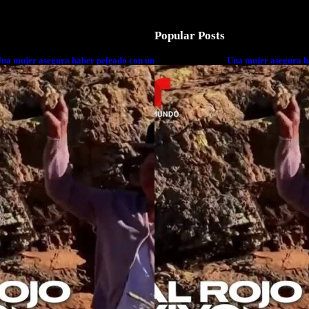
Popular Posts
na mujer asegura haber peleado con un
Una mujer asegura h
xtraterrestre cuerpo a cuerpo
extraterrestre cuerp