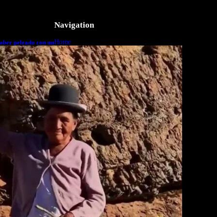
Navigation
Home
aber peleado con un
o a cuerpo
Business
Lifestyle
Magazine
Photography
Travel
Technology