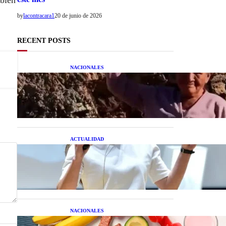
mbién
by
lacontracara1
20 de junio de 2026
RECENT POSTS
NACIONALES
Una mujer asegura haber
peleado con un extraterrestre
cuerpo a cuerpo
ACTUALIDAD
La startup creada por una
salteña que busca resolver el
estrés financiero en
Latinoamérica
NACIONALES
Nutrición inteligente: Cinco