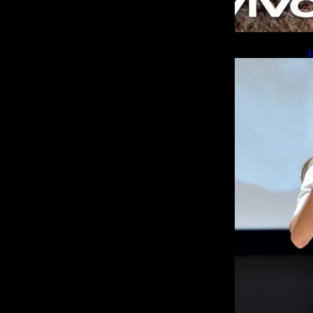
L
b
L