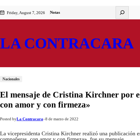
Saltar
Skip
Buscar
Notas
Friday, August 7, 2026
al
to
contenido
content
LA CONTRACARA
Nacionales
El mensaje de Cristina Kirchner por
con amor y con firmeza»
La Contracara
8 de marzo de 2022
Posted by
–
La vicepresidenta Cristina Kirchner realizó una publicación 
compañeras, con amor y con firmeza», fue su mensaje.