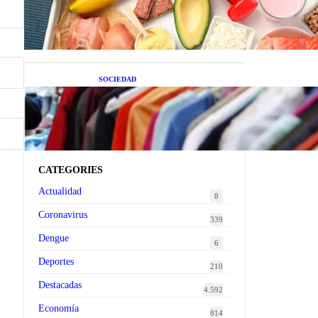
superalimentos de temporada
que deberías sumar a tu dieta
este mes
SOCIEDAD
Las grandes marcas globales
se suman a la tendencia de la
ropa de segunda mano
premium
CATEGORIES
Actualidad
8
Coronavirus
339
Dengue
6
Deportes
210
Destacadas
4.592
Economía
814