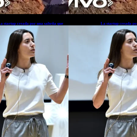
a startup creada por una salteña que
La startup creada po
usca resolver el estrés financiero en
busca resolver el est
atinoamérica
Latinoamérica