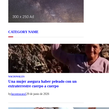
CATEGORY NAME
NACIONALES
Una mujer asegura haber peleado con un
extraterrestre cuerpo a cuerpo
by
lacontracara1
29 de junio de 2026