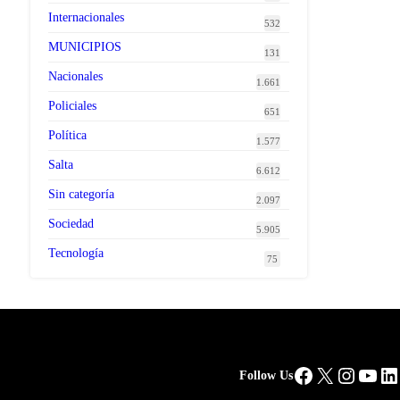
Internacionales
532
MUNICIPIOS
131
Nacionales
1.661
Policiales
651
Política
1.577
Salta
6.612
Sin categoría
2.097
Sociedad
5.905
Tecnología
75
Facebook
X
Instag
You
Li
Follow Us