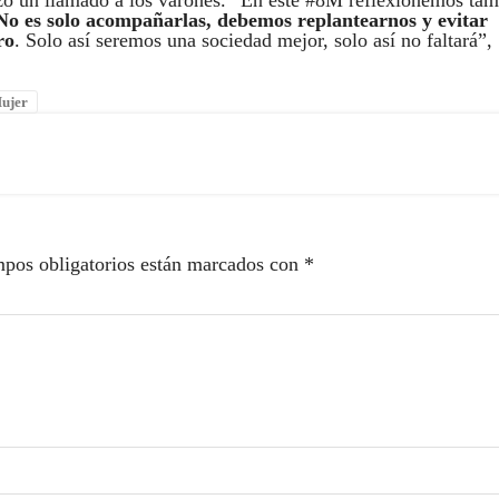
izo un llamado a los varones. “En este #8M reflexionemos ta
No es solo acompañarlas, debemos replantearnos y evitar
ro
. Solo así seremos una sociedad mejor, solo así no faltará”,
Mujer
pos obligatorios están marcados con
*