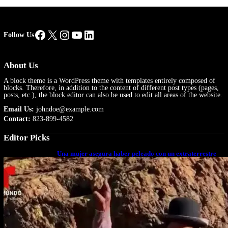
Facebook
X
Instagram
YouTube
LinkedIn
Follow Us
About Us
A block theme is a WordPress theme with templates entirely composed of
blocks. Therefore, in addition to the content of different post types (pages,
posts, etc.), the block editor can also be used to edit all areas of the website.
Email Us:
johndoe@example.com
Contact:
823-899-4582
Editor Picks
Una mujer asegura haber peleado con un extraterrestre
cuerpo a cuerpo