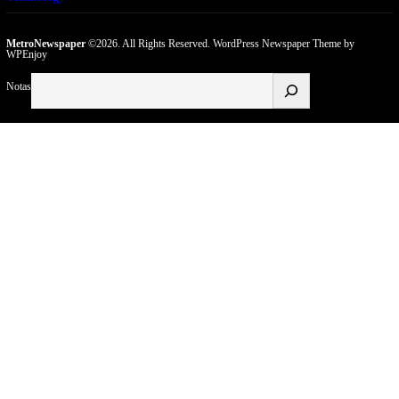
MetroNewspaper
©2026. All Rights Reserved.
WordPress Newspaper Theme
by
WPEnjoy
Buscar
Notas