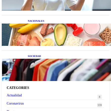
NACIONALES
Nutrición inteligente: Cinco superalimentos de
temporada que deberías sumar a tu dieta este mes
SOCIEDAD
Las grandes marcas globales se suman a la
tendencia de la ropa de segunda mano premium
CATEGORIES
Actualidad
8
Coronavirus
339