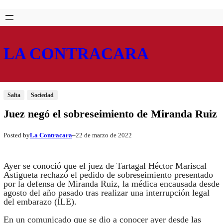
Saltar
Skip
al
to
contenido
content
LA CONTRACARA
Salta
Sociedad
Juez negó el sobreseimiento de Miranda Ruiz
La Contracara
22 de marzo de 2022
Posted by
–
Ayer se conoció que el juez de Tartagal Héctor Mariscal
Astigueta rechazó el pedido de sobreseimiento presentado
por la defensa de Miranda Ruiz, la médica encausada desde
agosto del año pasado tras realizar una interrupción legal
del embarazo (ILE).
En un comunicado que se dio a conocer ayer desde las