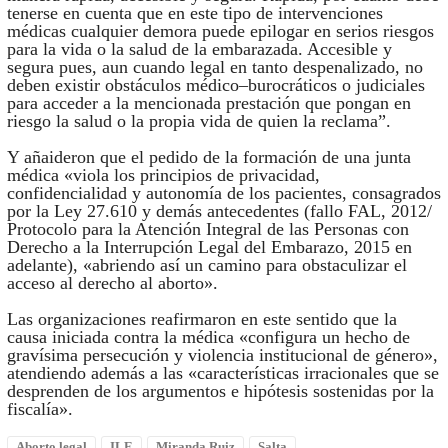
tenerse en cuenta que en este tipo de intervenciones
médicas cualquier demora puede epilogar en serios riesgos
para la vida o la salud de la embarazada. Accesible y
segura pues, aun cuando legal en tanto despenalizado, no
deben existir obstáculos médico–burocráticos o judiciales
para acceder a la mencionada prestación que pongan en
riesgo la salud o la propia vida de quien la reclama”.
Y añaideron que el pedido de la formación de una junta
médica «viola los principios de privacidad,
confidencialidad y autonomía de los pacientes, consagrados
por la Ley 27.610 y demás antecedentes (fallo FAL, 2012/
Protocolo para la Atención Integral de las Personas con
Derecho a la Interrupción Legal del Embarazo, 2015 en
adelante), «abriendo así un camino para obstaculizar el
acceso al derecho al aborto».
Las organizaciones reafirmaron en este sentido que la
causa iniciada contra la médica «configura un hecho de
gravísima persecución y violencia institucional de género»,
atendiendo además a las «características irracionales que se
desprenden de los argumentos e hipótesis sostenidas por la
fiscalía».
Aborto legal
ILE
Miranda Ruiz
Salta