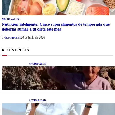
NACIONALES
Nutrición inteligente: Cinco superalimentos de temporada que
deberías sumar a tu dieta este mes
by
lacontracara1
20 de junio de 2026
RECENT POSTS
NACIONALES
Una mujer asegura haber peleado con un
extraterrestre cuerpo a cuerpo
ACTUALIDAD
La startup creada por una salteña que busca
resolver el estrés financiero en Latinoamérica