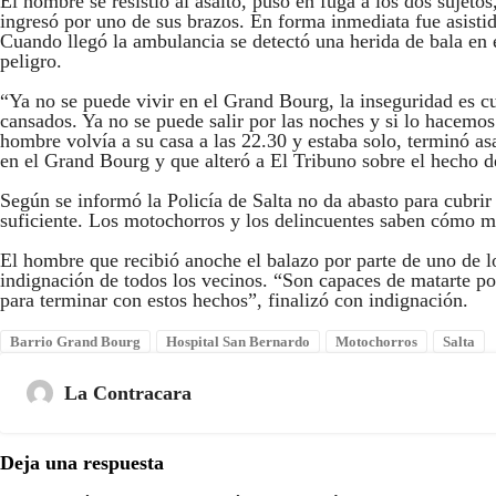
El hombre se resistió al asalto, puso en fuga a los dos sujeto
ingresó por uno de sus brazos. En forma inmediata fue asistido
Cuando llegó la ambulancia se detectó una herida de bala en 
peligro.
“Ya no se puede vivir en el Grand Bourg, la inseguridad es cu
cansados. Ya no se puede salir por las noches y si lo hacem
hombre volvía a su casa a las 22.30 y estaba solo, terminó as
en el Grand Bourg y que alteró a El Tribuno sobre el hecho d
Según se informó la Policía de Salta no da abasto para cubrir 
suficiente. Los motochorros y los delincuentes saben cómo mo
El hombre que recibió anoche el balazo por parte de uno de l
indignación de todos los vecinos. “Son capaces de matarte p
para terminar con estos hechos”, finalizó con indignación.
Barrio Grand Bourg
Hospital San Bernardo
Motochorros
Salta
La Contracara
Deja una respuesta