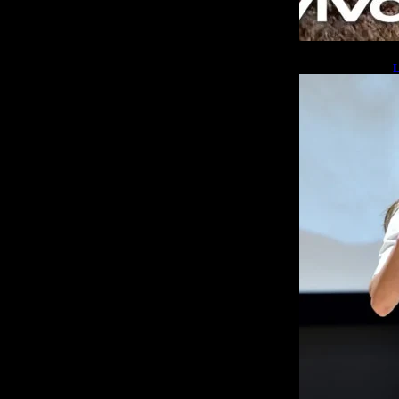
L
b
L