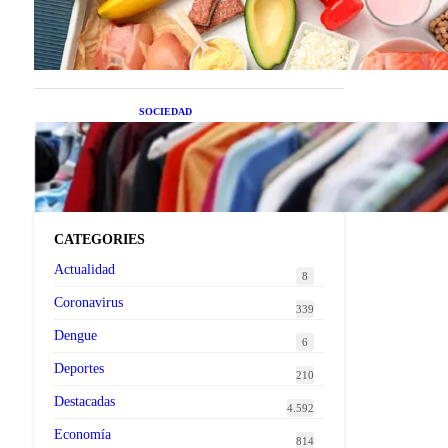
superalimentos de temporada
que deberías sumar a tu dieta
este mes
SOCIEDAD
Las grandes marcas globales
se suman a la tendencia de la
ropa de segunda mano
premium
CATEGORIES
Actualidad
8
Coronavirus
339
Dengue
6
Deportes
210
Destacadas
4.592
Economía
814