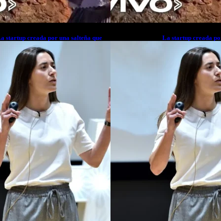
a startup creada por una salteña que
La startup creada po
usca resolver el estrés financiero en
busca resolver el est
atinoamérica
Latinoamérica