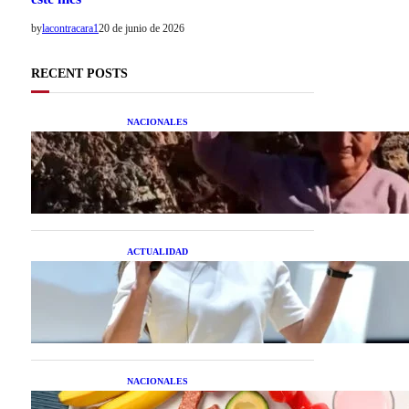
by
lacontracara1
20 de junio de 2026
RECENT POSTS
NACIONALES
Una mujer asegura haber
peleado con un extraterrestre
cuerpo a cuerpo
ACTUALIDAD
La startup creada por una
salteña que busca resolver el
estrés financiero en
Latinoamérica
NACIONALES
Nutrición inteligente: Cinco