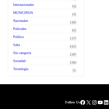
Internacionales
532
MUNICIPIOS
131
Nacionales
1.661
Policiales
651
Política
1.577
Salta
6.612
Sin categoría
2.097
Sociedad
5.905
Tecnología
75
Facebook
X
Instag
You
Li
Follow Us