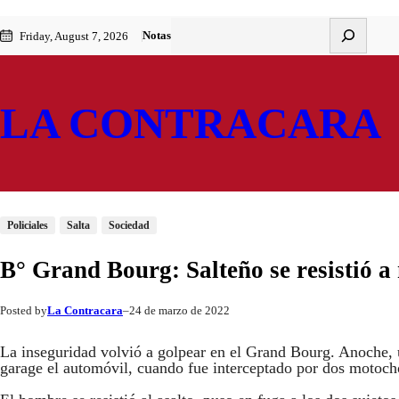
Saltar
Skip
Buscar
Notas
Friday, August 7, 2026
al
to
contenido
content
LA CONTRACARA
Policiales
Salta
Sociedad
B° Grand Bourg: Salteño se resistió a 
La Contracara
24 de marzo de 2022
Posted by
–
La inseguridad volvió a golpear en el Grand Bourg. Anoche, u
garage el automóvil, cuando fue interceptado por dos motoc