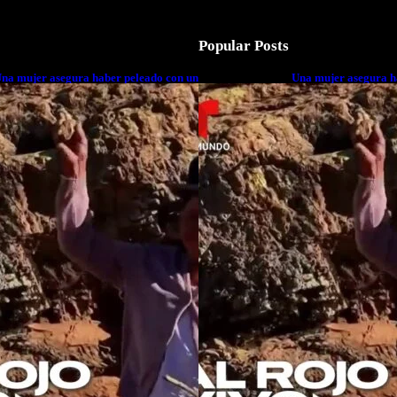
Popular Posts
na mujer asegura haber peleado con un
Una mujer asegura h
xtraterrestre cuerpo a cuerpo
extraterrestre cuerp