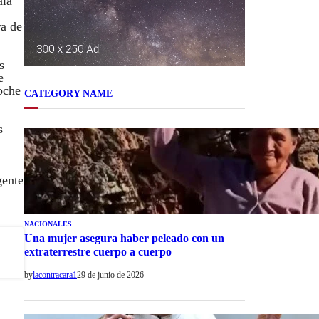
ala
ra de
s
e
noche
CATEGORY NAME
s
gente
NACIONALES
Una mujer asegura haber peleado con un
extraterrestre cuerpo a cuerpo
by
lacontracara1
29 de junio de 2026