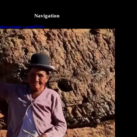
Navigation
Home
aber peleado con un
o a cuerpo
Business
Lifestyle
Magazine
Photography
Travel
Technology