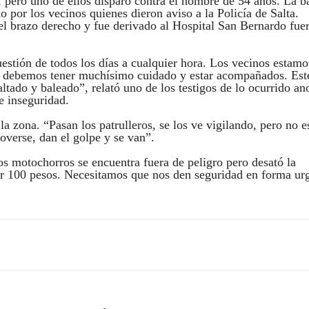
s, pero uno de ellos disparó contra el hombre de 54 años. La b
 por los vecinos quienes dieron aviso a la Policía de Salta.
el brazo derecho y fue derivado al Hospital San Bernardo fue
estión de todos los días a cualquier hora. Los vecinos estamo
os debemos tener muchísimo cuidado y estar acompañados. Est
altado y baleado”, relató uno de los testigos de lo ocurrido a
e inseguridad.
la zona. “Pasan los patrulleros, se los ve vigilando, pero no e
verse, dan el golpe y se van”.
os motochorros se encuentra fuera de peligro pero desató la
or 100 pesos. Necesitamos que nos den seguridad en forma ur