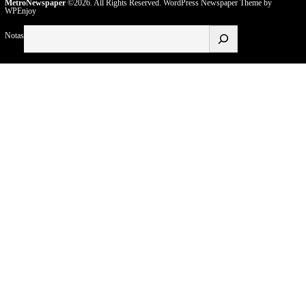
MetroNewspaper
©2026. All Rights Reserved.
WordPress Newspaper Theme
by
WPEnjoy
Buscar
Notas