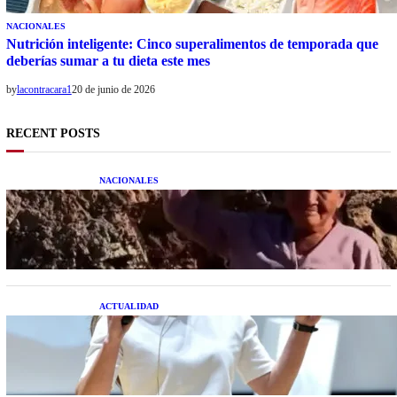
NACIONALES
Nutrición inteligente: Cinco superalimentos de temporada que
deberías sumar a tu dieta este mes
by
lacontracara1
20 de junio de 2026
RECENT POSTS
NACIONALES
Una mujer asegura haber peleado con un
extraterrestre cuerpo a cuerpo
ACTUALIDAD
La startup creada por una salteña que busca
resolver el estrés financiero en Latinoamérica