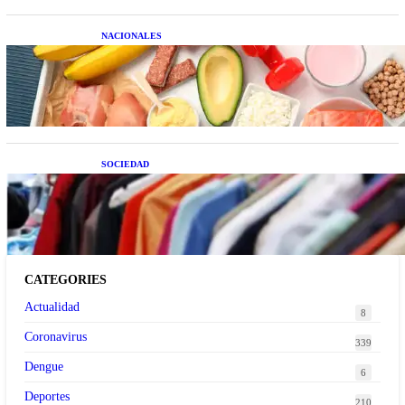
NACIONALES
Nutrición inteligente: Cinco superalimentos de
temporada que deberías sumar a tu dieta este mes
SOCIEDAD
Las grandes marcas globales se suman a la
tendencia de la ropa de segunda mano premium
CATEGORIES
Actualidad
8
Coronavirus
339
Dengue
6
Deportes
210