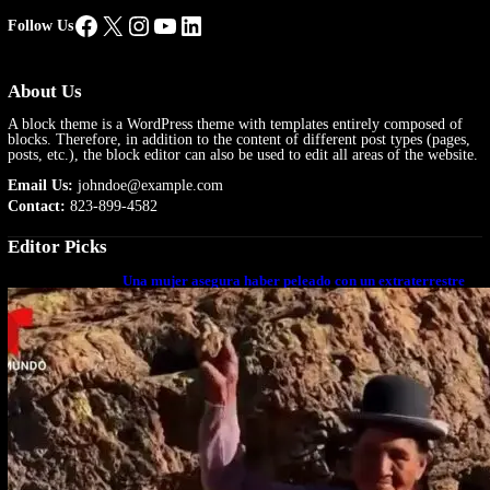
Facebook
X
Instagram
YouTube
LinkedIn
Follow Us
About Us
A block theme is a WordPress theme with templates entirely composed of
blocks. Therefore, in addition to the content of different post types (pages,
posts, etc.), the block editor can also be used to edit all areas of the website.
Email Us:
johndoe@example.com
Contact:
823-899-4582
Editor Picks
Una mujer asegura haber peleado con un extraterrestre
cuerpo a cuerpo