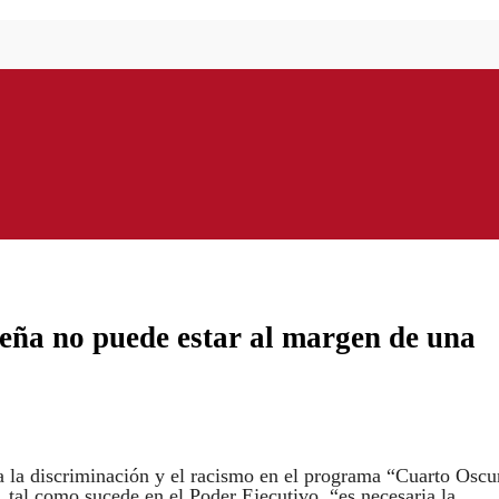
lteña no puede estar al margen de una
ra la discriminación y el racismo en el programa “Cuarto Oscu
al como sucede en el Poder Ejecutivo, “es necesaria la