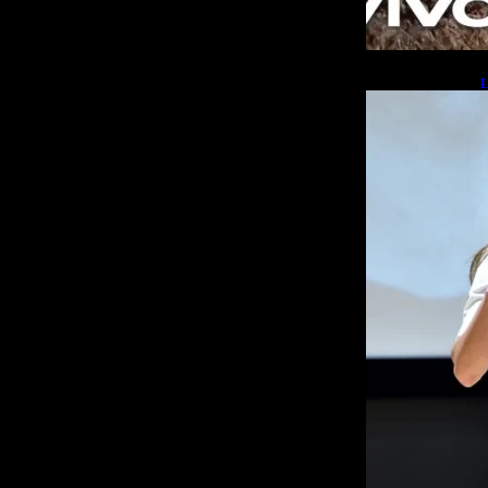
L
b
L