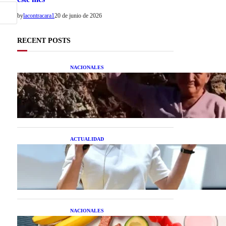
by
lacontracara1
20 de junio de 2026
RECENT POSTS
NACIONALES
Una mujer asegura haber
peleado con un extraterrestre
cuerpo a cuerpo
ACTUALIDAD
La startup creada por una
salteña que busca resolver el
estrés financiero en
Latinoamérica
NACIONALES
Nutrición inteligente: Cinco