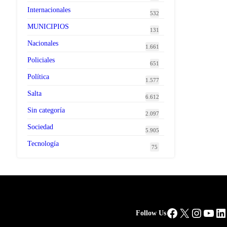
Internacionales
532
MUNICIPIOS
131
Nacionales
1.661
Policiales
651
Política
1.577
Salta
6.612
Sin categoría
2.097
Sociedad
5.905
Tecnología
75
Facebook
X
Instag
You
Li
Follow Us