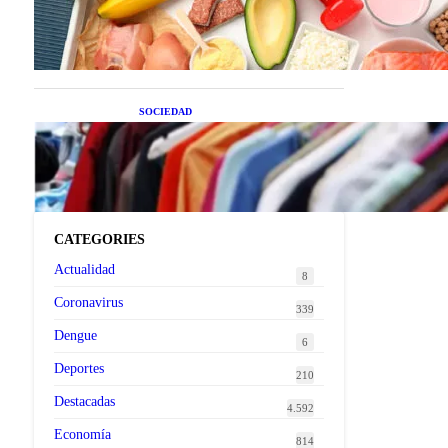
superalimentos de temporada
que deberías sumar a tu dieta
este mes
SOCIEDAD
Las grandes marcas globales
se suman a la tendencia de la
ropa de segunda mano
premium
CATEGORIES
Actualidad
8
Coronavirus
339
Dengue
6
Deportes
210
Destacadas
4.592
Economía
814