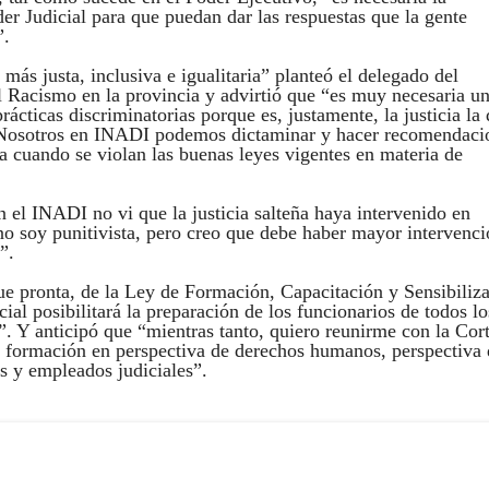
er Judicial para que puedan dar las respuestas que la gente
”.
más justa, inclusiva e igualitaria” planteó el delegado del
el Racismo en la provincia y advirtió que “es muy necesaria u
rácticas discriminatorias porque es, justamente, la justicia la
. “Nosotros en INADI podemos dictaminar y hacer recomendaci
a cuando se violan las buenas leyes vigentes en materia de
n el INADI no vi que la justicia salteña haya intervenido en
no soy punitivista, pero creo que debe haber mayor intervenc
”.
ue pronta, de la Ley de Formación, Capacitación y Sensibiliz
al posibilitará la preparación de los funcionarios de todos lo
s”. Y anticipó que “mientras tanto, quiero reunirme con la Cor
 de formación en perspectiva de derechos humanos, perspectiva
es y empleados judiciales”.