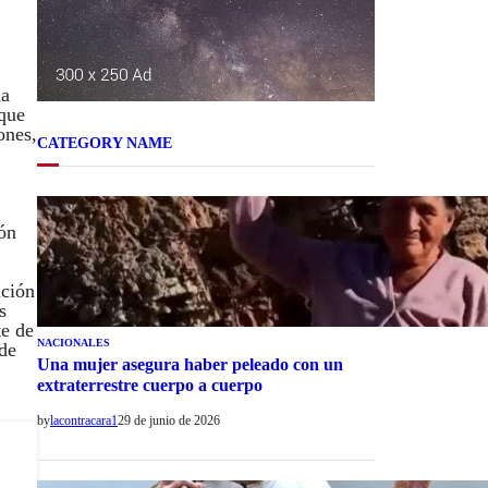
na
 que
ones,
CATEGORY NAME
ión
ación
s
te de
NACIONALES
 de
Una mujer asegura haber peleado con un
extraterrestre cuerpo a cuerpo
by
lacontracara1
29 de junio de 2026