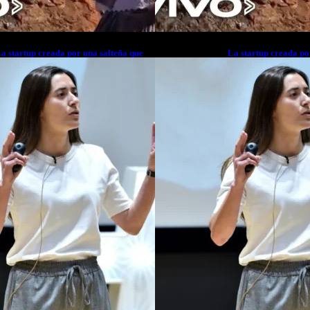
a startup creada por una salteña que
La startup creada po
usca resolver el estrés financiero en
busca resolver el est
atinoamérica
Latinoamérica