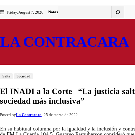
Saltar
Skip
Buscar
Notas
Friday, August 7, 2026
al
to
contenido
content
LA CONTRACARA
Salta
Sociedad
El INADI a la Corte | “La justicia sa
sociedad más inclusiva”
La Contracara
25 de marzo de 2022
Posted by
–
En su habitual columna por la igualdad y la inclusión y cont
de FM La Cuerda 104.5, Gustavo Farquharson consideró que, t