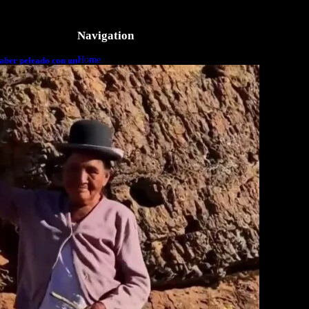
Navigation
Home
aber peleado con un
o a cuerpo
Business
Lifestyle
Magazine
Photography
Travel
Technology