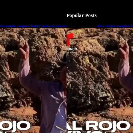
Popular Posts
na mujer asegura haber peleado con un
Una mujer asegura h
xtraterrestre cuerpo a cuerpo
extraterrestre cuerp