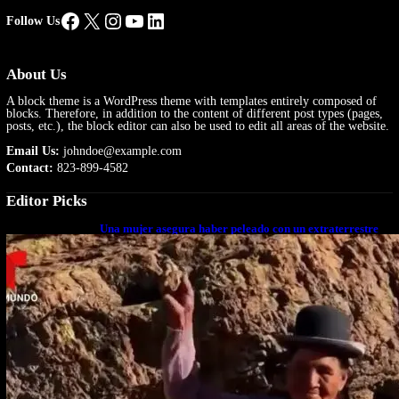
Facebook
X
Instagram
YouTube
LinkedIn
Follow Us
About Us
A block theme is a WordPress theme with templates entirely composed of
blocks. Therefore, in addition to the content of different post types (pages,
posts, etc.), the block editor can also be used to edit all areas of the website.
Email Us:
johndoe@example.com
Contact:
823-899-4582
Editor Picks
Una mujer asegura haber peleado con un extraterrestre
cuerpo a cuerpo