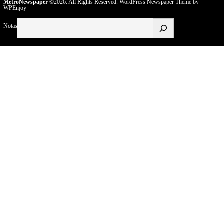
MetroNewspaper
©2026. All Rights Reserved.
WordPress Newspaper Theme
by
WPEnjoy
Buscar
Notas