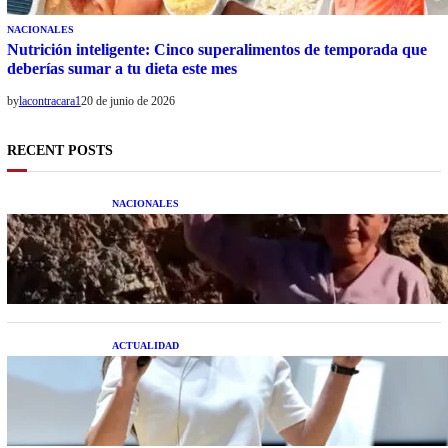
NACIONALES
Nutrición inteligente: Cinco superalimentos de temporada que
deberías sumar a tu dieta este mes
by
lacontracara1
20 de junio de 2026
RECENT POSTS
NACIONALES
Una mujer asegura haber peleado con un
extraterrestre cuerpo a cuerpo
ACTUALIDAD
La startup creada por una salteña que busca
resolver el estrés financiero en Latinoamérica