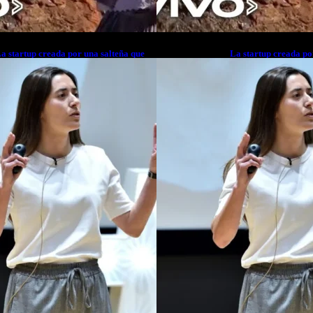
a startup creada por una salteña que
La startup creada po
usca resolver el estrés financiero en
busca resolver el est
atinoamérica
Latinoamérica