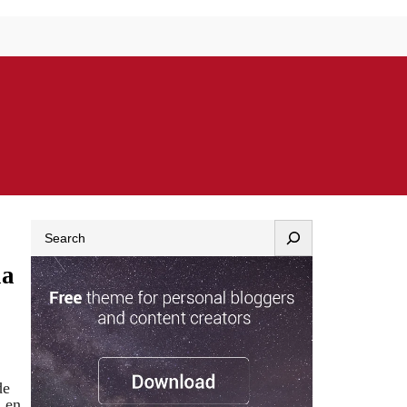
Search
la
de
a en