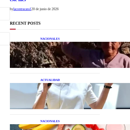
by
lacontracara1
20 de junio de 2026
RECENT POSTS
NACIONALES
Una mujer asegura haber
peleado con un extraterrestre
cuerpo a cuerpo
ACTUALIDAD
La startup creada por una
salteña que busca resolver el
estrés financiero en
Latinoamérica
NACIONALES
Nutrición inteligente: Cinco