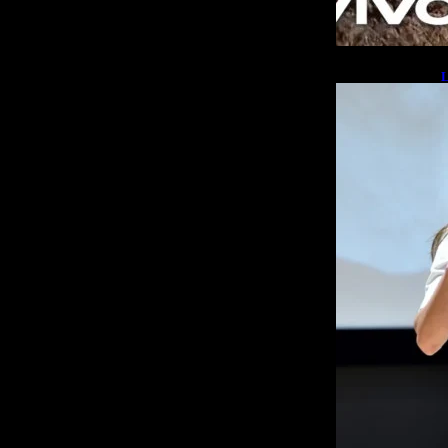
L
b
L