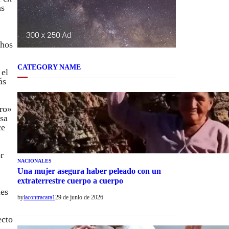
as
chos
CATEGORY NAME
 el
ás
cro»
sa
ce
r
NACIONALES
Una mujer asegura haber peleado con un
extraterrestre cuerpo a cuerpo
les
by
lacontracara1
29 de junio de 2026
ecto