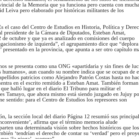
Provincial de la Memoria que ya funciona pero cuenta con much
id Leiva pero elaborado por históricas militantes de los
s el caso del Centro de Estudios en Historia, Política y Dere
al presidente de la Cámara de Diputados, Esteban Amat,
2 de octubre y que ya es analizado en comisiones del cuerpo
egacionismo de izquierda”, el agrupamiento dice que “deplora
’ presentado en la provincia, que apunta a ser otro capítulo m
nos se presenta como una ONG «apartidaria y sin fines de lu
os humanos», aun cuando su nombre indica que se ocupan de e
 apellidos patricios como Alejandro Patrón Costas hasta no ha
uentra en el escrito remitido a Esteban Amat. También forman
ue halló lugar en el diario El Tribuno para militar el
nes Tamayo, que ahora mismo está siendo juzgado en Jujuy po
ne sentido: para el Centro de Estudios los represores son
n, la sección local del diario Página 12 resumió sus principa
inconveniente’, afirma que el término memoria alude
arten una determinada visión sobre hechos históricos que los
mbién ‘tendrían el derecho de contar su ‘verdad’ pero el proy
que ‘la niega’, asegura”.