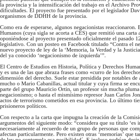
la provincia y la intensificación del trabajo en el Archivo 
dificultades. El proyecto fue presentado por el legislador Dav
organismos de DDHH de la provincia.
Como era de esperarse, algunos negacionistas reaccionaron. E
Humanos (cuya sigla se acorta a CES) que remitió una carta 
oponiéndose al proyecto presentado oficialmente el pasado 1
legislativo. Con un posteo en Facebook titulado “Contra el n
nuevo proyecto de ley de la ‘Memoria, la Verdad y la Justicia
del ya conocido ‘negacionismo de izquierda’”.
El Centro de Estudios en Historia, Política y Derechos Huma
y es una de las que abraza frases como «curro de los derech
dimensión del derecho. Suele estar presidida por notables de
mucho o Mario Cabanillas, actual titular y cuya firma se enc
parte del grupo Mauricio Ortin, un profesor sin mucha pluma q
negacionismo; o hasta el mismísimo represor Juan Carlos Jo
actos de terrorismo cometidos en esa provincia. Lo último tie
prisioneros políticos.
Con respecto a la carta que impugna la creación de la Comisió
argumentos del siguiente modo: “considera que su título ‘es 
necesariamente al recuerdo de un grupo de personas que comp
afectan particularmente. Pero existen otras ‘memorias’ que ta
de ley no contempla esa posibilidad´. E incluso podrían decir 