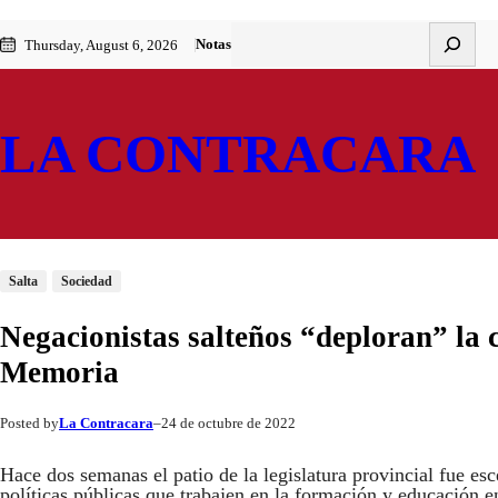
Saltar
Skip
Buscar
Notas
Thursday, August 6, 2026
al
to
contenido
content
LA CONTRACARA
Salta
Sociedad
Negacionistas salteños “deploran” la 
Memoria
La Contracara
24 de octubre de 2022
Posted by
–
Hace dos semanas el patio de la legislatura provincial fue es
políticas públicas que trabajen en la formación y educación 