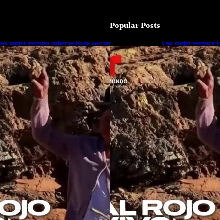
Popular Posts
na mujer asegura haber peleado con un
Una mujer asegura h
xtraterrestre cuerpo a cuerpo
extraterrestre cuerp