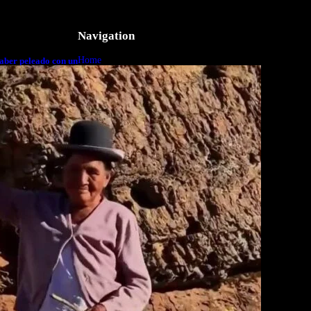
Navigation
Home
aber peleado con un
o a cuerpo
Business
Lifestyle
Magazine
Photography
Travel
Technology