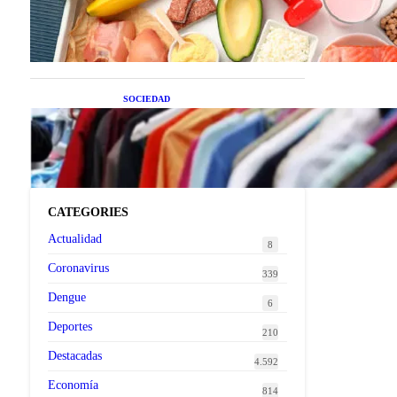
superalimentos de temporada
que deberías sumar a tu dieta
este mes
SOCIEDAD
Las grandes marcas globales
se suman a la tendencia de la
ropa de segunda mano
premium
CATEGORIES
Actualidad
8
Coronavirus
339
Dengue
6
Deportes
210
Destacadas
4.592
Economía
814