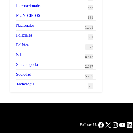
Internacionales
532
MUNICIPIOS
131
Nacionales
1.661
Policiales
651
Política
1.577
Salta
6.612
Sin categoría
2.097
Sociedad
5.905
Tecnología
75
Facebook
X
Instag
You
Li
Follow Us