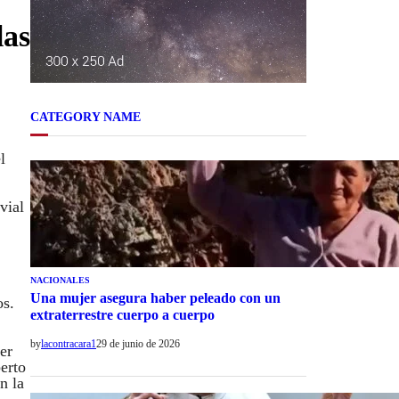
las
CATEGORY NAME
l
vial
NACIONALES
Una mujer asegura haber peleado con un
os.
extraterrestre cuerpo a cuerpo
by
lacontracara1
29 de junio de 2026
er
erto
n la