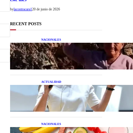
by
lacontracara1
20 de junio de 2026
RECENT POSTS
NACIONALES
Una mujer asegura haber
peleado con un extraterrestre
cuerpo a cuerpo
ACTUALIDAD
La startup creada por una
salteña que busca resolver el
estrés financiero en
Latinoamérica
NACIONALES
Nutrición inteligente: Cinco