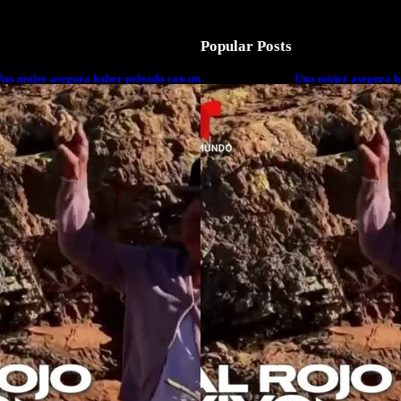
Popular Posts
na mujer asegura haber peleado con un
Una mujer asegura h
xtraterrestre cuerpo a cuerpo
extraterrestre cuerp