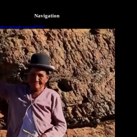
Navigation
Home
aber peleado con un
o a cuerpo
Business
Lifestyle
Magazine
Photography
Travel
Technology