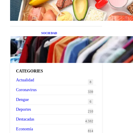
superalimentos de temporada
que deberías sumar a tu dieta
este mes
SOCIEDAD
Las grandes marcas globales
se suman a la tendencia de la
ropa de segunda mano
premium
CATEGORIES
Actualidad
8
Coronavirus
339
Dengue
6
Deportes
210
Destacadas
4.592
Economía
814