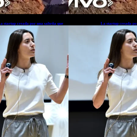
a startup creada por una salteña que
La startup creada po
usca resolver el estrés financiero en
busca resolver el est
atinoamérica
Latinoamérica