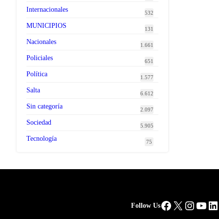
Internacionales
532
MUNICIPIOS
131
Nacionales
1.661
Policiales
651
Política
1.577
Salta
6.612
Sin categoría
2.097
Sociedad
5.905
Tecnología
75
Facebook
X
Instag
You
Li
Follow Us