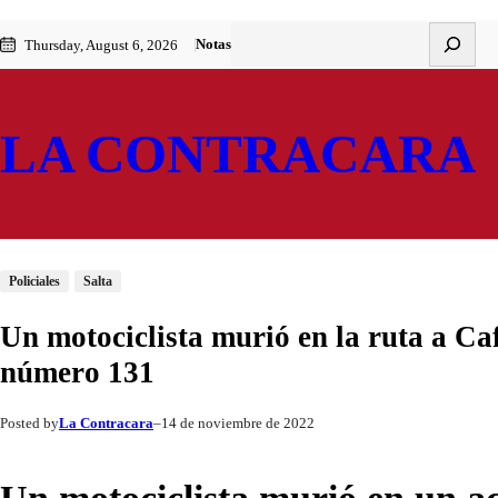
Saltar
Skip
Buscar
Notas
Thursday, August 6, 2026
al
to
contenido
content
LA CONTRACARA
Policiales
Salta
Un motociclista murió en la ruta a Caf
número 131
La Contracara
14 de noviembre de 2022
Posted by
–