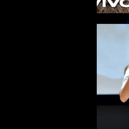
L
b
L