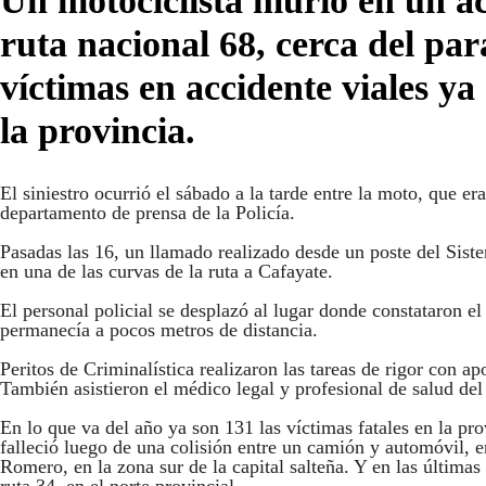
Un motociclista murió en un ac
ruta nacional 68, cerca del par
víctimas en accidente viales ya
la provincia.
El siniestro ocurrió el sábado a la tarde entre la moto, que 
departamento de prensa de la Policía.
Pasadas las 16, un llamado realizado desde un poste del Sistem
en una de las curvas de la ruta a Cafayate.
El personal policial se desplazó al lugar donde constataron e
permanecía a pocos metros de distancia.
Peritos de Criminalística realizaron las tareas de rigor con 
También asistieron el médico legal y profesional de salud del
En lo que va del año ya son 131 las víctimas fatales en la pr
falleció luego de una colisión entre un camión y automóvil, 
Romero, en la zona sur de la capital salteña. Y en las última
ruta 34, en el norte provincial.