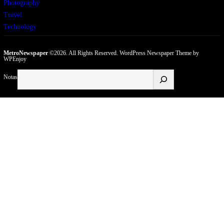
Photography
Travel
Technology
MetroNewspaper
©2026. All Rights Reserved.
WordPress Newspaper Theme
by
WPEnjoy
Buscar
Notas