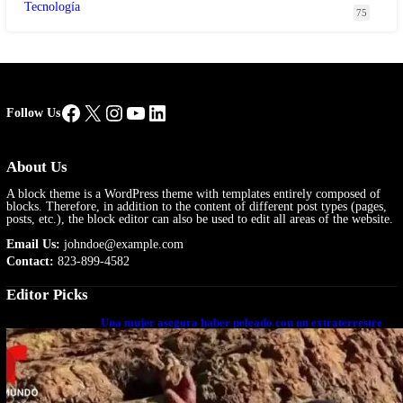
Tecnología
75
Facebook
X
Instagram
YouTube
LinkedIn
Follow Us
About Us
A block theme is a WordPress theme with templates entirely composed of
blocks. Therefore, in addition to the content of different post types (pages,
posts, etc.), the block editor can also be used to edit all areas of the website.
Email Us:
johndoe@example.com
Contact:
823-899-4582
Editor Picks
Una mujer asegura haber peleado con un extraterrestre
cuerpo a cuerpo