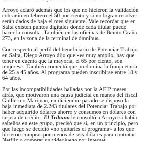
Arroyo aclaró además que los que no hicieron la validación
cobrarán en febrero el 50 por ciento y si no logran resolver
serán dados de baja el mes siguiente. Vale recordar que en
Salta existen puntos digitales donde cada titular puede
hacer la consulta. También en las oficinas de Benito Graña
273, en la zona de la terminal de ómnibus.
Con respecto al perfil del beneficiario de Potenciar Trabajo
en Salta, Diego Arroyo dijo que «es muy amplio, hay que
tener en cuenta que la mayoría, el 65 por ciento, son
mujeres». También comentó que predomina la franja etaria
de 25 a 45 años. Al programa pueden inscribirse entre 18 y
64 años.
Por las incompatibilidades halladas por la AFIP meses
atrás, que motivaron una causa judicial en manos del fiscal
Guillermo Marijuan, en diciembre pasado se dispuso la
baja inmediata de 2.243 titulares del Potenciar Trabajo por
haber adquirido dólares ahorro y consumos en dólares con
tarjeta de crédito.
El Tribuno
le consultó a Arroyo si había
salteños en este grupo, precisó que sí, en un principio, pero
que luego se decidió «no quitarles el programa» a los que
hicieron compras por menos de seis dólares para contratar
Netflix o comprar un videojuego por Internet.