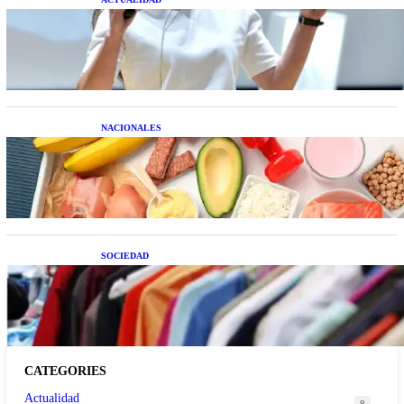
La startup creada por una salteña que busca
resolver el estrés financiero en Latinoamérica
NACIONALES
Nutrición inteligente: Cinco superalimentos de
temporada que deberías sumar a tu dieta este mes
SOCIEDAD
Las grandes marcas globales se suman a la
tendencia de la ropa de segunda mano premium
CATEGORIES
Actualidad