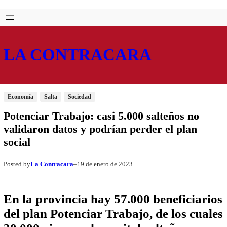
Saltar
Skip
al
to
contenido
content
LA CONTRACARA
Economía
Salta
Sociedad
Potenciar Trabajo: casi 5.000 salteños no
validaron datos y podrían perder el plan
social
La Contracara
19 de enero de 2023
Posted by
–
En la provincia hay 57.000 beneficiarios
del plan Potenciar Trabajo, de los cuales