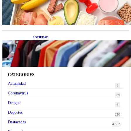
Nutrición inteligente: Cinco superalimentos de
temporada que deberías sumar a tu dieta este mes
SOCIEDAD
Las grandes marcas globales se suman a la
tendencia de la ropa de segunda mano premium
CATEGORIES
Actualidad
8
Coronavirus
339
Dengue
6
Deportes
210
Destacadas
4.592