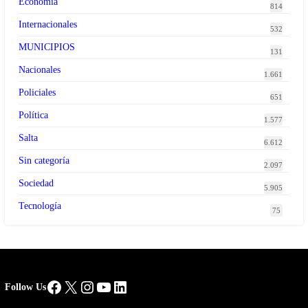
Economía
814
Internacionales
532
MUNICIPIOS
131
Nacionales
1.661
Policiales
651
Política
1.577
Salta
6.612
Sin categoría
2.097
Sociedad
5.905
Tecnología
75
Facebook
X
Instagram
YouTube
LinkedIn
Follow Us