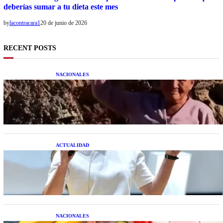
deberías sumar a tu dieta este mes
by
lacontracara1
20 de junio de 2026
RECENT POSTS
NACIONALES
Una mujer asegura haber peleado con un
extraterrestre cuerpo a cuerpo
ACTUALIDAD
La startup creada por una salteña que busca
resolver el estrés financiero en Latinoamérica
NACIONALES