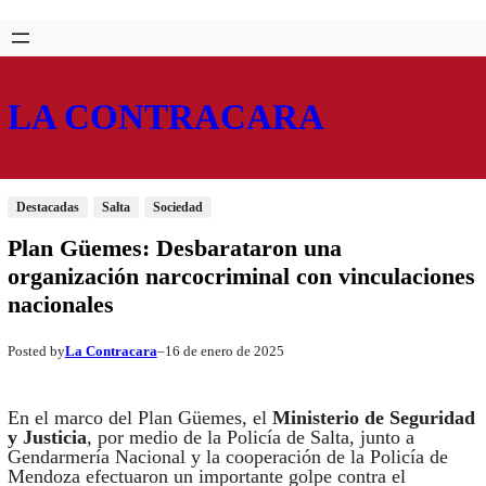
Saltar
Skip
al
to
contenido
content
LA CONTRACARA
Destacadas
Salta
Sociedad
Plan Güemes: Desbarataron una
organización narcocriminal con vinculaciones
nacionales
La Contracara
16 de enero de 2025
Posted by
–
En el marco del Plan Güemes, el
Ministerio de Seguridad
y Justicia
, por medio de la Policía de Salta, junto a
Gendarmería Nacional y la cooperación de la Policía de
Mendoza efectuaron un importante golpe contra el