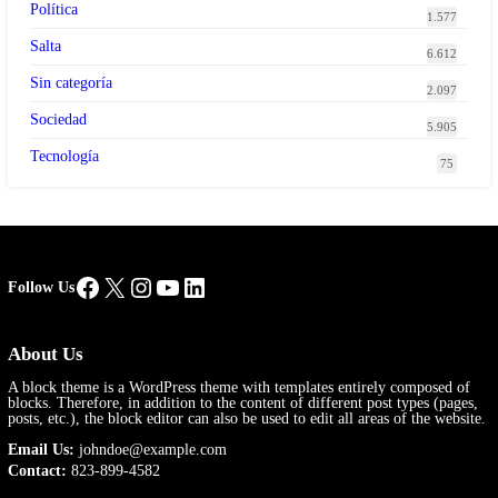
Política
1.577
Salta
6.612
Sin categoría
2.097
Sociedad
5.905
Tecnología
75
Facebook
X
Instagram
YouTube
LinkedIn
Follow Us
About Us
A block theme is a WordPress theme with templates entirely composed of
blocks. Therefore, in addition to the content of different post types (pages,
posts, etc.), the block editor can also be used to edit all areas of the website.
Email Us:
johndoe@example.com
Contact:
823-899-4582