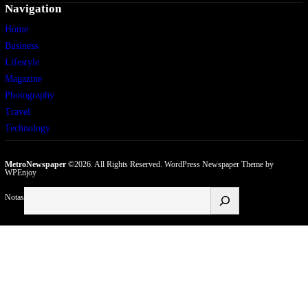
Navigation
Home
Business
Lifestyle
Magazine
Photography
Travel
Technology
MetroNewspaper
©2026. All Rights Reserved.
WordPress Newspaper Theme
by
WPEnjoy
Buscar
Notas