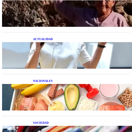
Una mujer asegura haber peleado con un
extraterrestre cuerpo a cuerpo
ACTUALIDAD
La startup creada por una salteña que busca
resolver el estrés financiero en Latinoamérica
NACIONALES
Nutrición inteligente: Cinco superalimentos de
temporada que deberías sumar a tu dieta este mes
SOCIEDAD
Las grandes marcas globales se suman a la