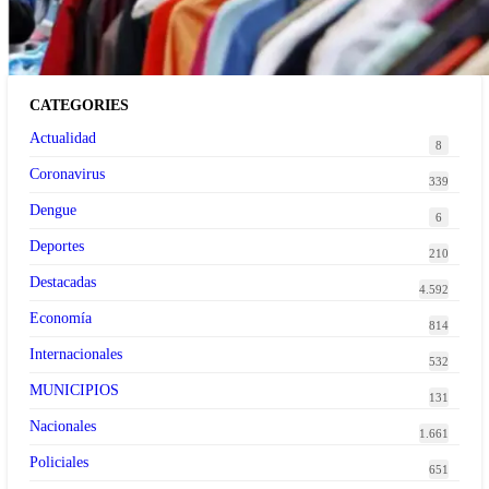
tendencia de la ropa de segunda mano premium
CATEGORIES
Actualidad
8
Coronavirus
339
Dengue
6
Deportes
210
Destacadas
4.592
Economía
814
Internacionales
532
MUNICIPIOS
131
Nacionales
1.661
Policiales
651