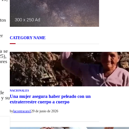
tos
er
CATEGORY NAME
a se
25),
ores
NACIONALES
de
Una mujer asegura haber peleado con un
 y su
extraterrestre cuerpo a cuerpo
by
lacontracara1
29 de junio de 2026