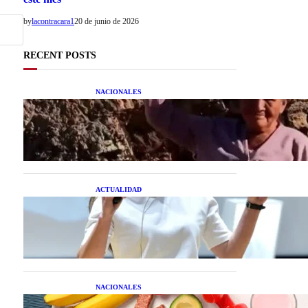
by
lacontracara1
20 de junio de 2026
RECENT POSTS
NACIONALES
Una mujer asegura haber
peleado con un extraterrestre
cuerpo a cuerpo
ACTUALIDAD
La startup creada por una
salteña que busca resolver el
estrés financiero en
Latinoamérica
NACIONALES
Nutrición inteligente: Cinco