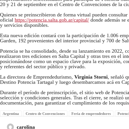
20 y 21 de septiembre en el Centro de Convenciones de la ciu
Quienes se preinscribieron de forma virtual pueden consultar 
oficial
https://potencia.salta.gob.ar/capital/
donde además se en
y servicios disponibles.
Esta nueva edición contará con la participación de 1.006 emp
Garden, 192 provenientes del interior provincial y 700 de Sal
Potencia se ha consolidado, desde su lanzamiento en 2022, c
realizaron tres ediciones en Salta Capital y otras tres en el i
posicionándose como un espacio clave para la exposición, co
y referentes del sector público y privado.
La directora de Emprendedurismo,
Virginia Storni
, señaló q
Destino Potencia Tartagal y luego desembarcamos acá en Cap
Durante el período de preinscripción, el sitio web de Potencia
selección y condiciones generales. Tras el cierre, se realizó
documentación, para garantizar el cumplimiento de los requisi
Argentina
Centro de Convenciones
Feria de emprendedores
Potenc
carolina