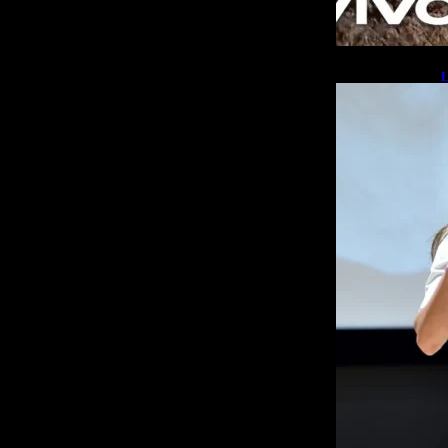
L
b
L