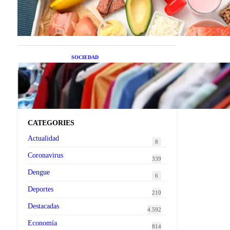
superalimentos de temporada
que deberías sumar a tu dieta
este mes
SOCIEDAD
Las grandes marcas globales
se suman a la tendencia de la
ropa de segunda mano
premium
CATEGORIES
Actualidad
8
Coronavirus
339
Dengue
6
Deportes
210
Destacadas
4.592
Economía
814