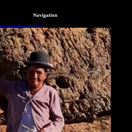
Navigation
Home
aber peleado con un
o a cuerpo
Business
Lifestyle
Magazine
Photography
Travel
Technology