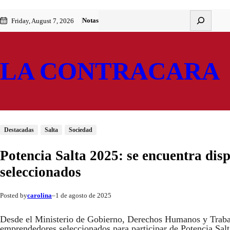
Saltar
Skip
Buscar
Notas
Friday, August 7, 2026
al
to
contenido
content
LA CONTRACARA
Destacadas
Salta
Sociedad
Potencia Salta 2025: se encuentra dis
seleccionados
carolina
1 de agosto de 2025
Posted by
–
Desde el Ministerio de Gobierno, Derechos Humanos y Trabajo
emprendedores seleccionados para participar de Potencia Salta