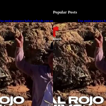
Popular Posts
na mujer asegura haber peleado con un
Una mujer asegura h
xtraterrestre cuerpo a cuerpo
extraterrestre cuerp