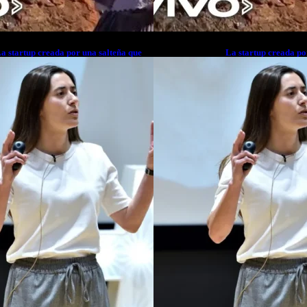
a startup creada por una salteña que
La startup creada po
usca resolver el estrés financiero en
busca resolver el est
atinoamérica
Latinoamérica