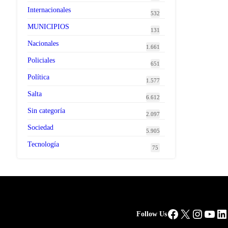
Internacionales
532
MUNICIPIOS
131
Nacionales
1.661
Policiales
651
Política
1.577
Salta
6.612
Sin categoría
2.097
Sociedad
5.905
Tecnología
75
Facebook
X
Instag
You
Li
Follow Us