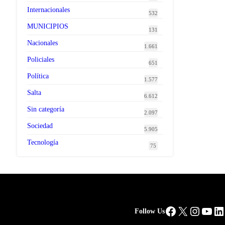
Internacionales
532
MUNICIPIOS
131
Nacionales
1.661
Policiales
651
Política
1.577
Salta
6.612
Sin categoría
2.097
Sociedad
5.905
Tecnología
75
Facebook
X
Instag
You
Li
Follow Us