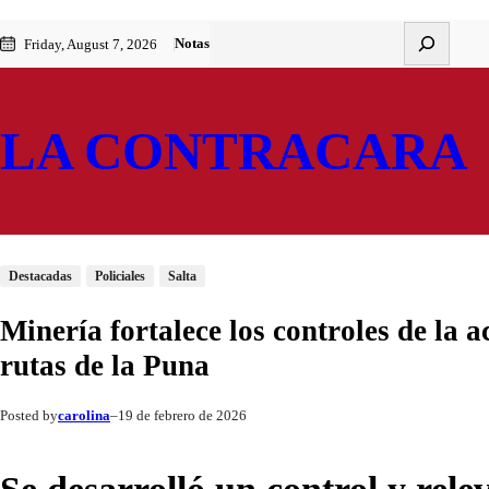
Saltar
Skip
Buscar
Notas
Friday, August 7, 2026
al
to
contenido
content
LA CONTRACARA
Destacadas
Policiales
Salta
Minería fortalece los controles de la a
rutas de la Puna
carolina
19 de febrero de 2026
Posted by
–