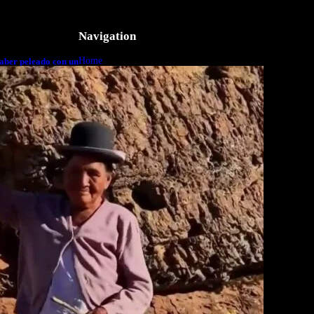
Navigation
Home
aber peleado con un
o a cuerpo
Business
Lifestyle
Magazine
Photography
Travel
Technology