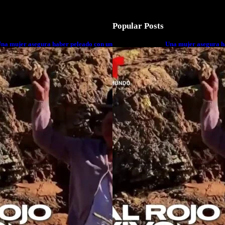
Popular Posts
na mujer asegura haber peleado con un
Una mujer asegura h
xtraterrestre cuerpo a cuerpo
extraterrestre cuerp