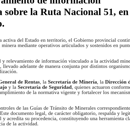
evamiento de información
a sobre la Ruta Nacional 51, en
o.
 activa del Estado en territorio, el Gobierno provincial conti
d minera mediante operativos articulados y sostenidos en punt
ol y relevamiento de información vinculado a la actividad min
, llevado adelante de manera conjunta por distintos organism
lización.
General de Rentas
, la
Secretaría de Minería
, la
Dirección 
ajo
y la
Secretaría de Seguridad
, quienes actuaron conform
cumplimiento de la normativa vigente y fortalecer los mecanis
controles de las Guías de Tránsito de Minerales correspondient
 Este documento legal, de carácter obligatorio, respalda y leg
ial y acredita su procedencia, constituyendo una herramienta c
ia de la actividad.