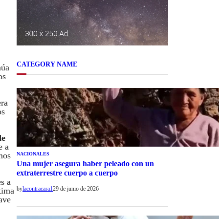
CATEGORY NAME
núa
os
era
os
de
e a
mos
NACIONALES
Una mujer asegura haber peleado con un
extraterrestre cuerpo a cuerpo
es a
by
lacontracara1
29 de junio de 2026
itima
lave