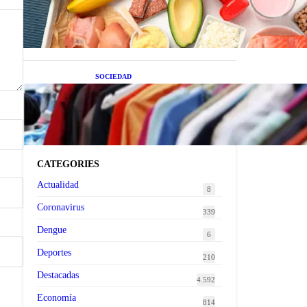
superalimentos de temporada
que deberías sumar a tu dieta
este mes
SOCIEDAD
Las grandes marcas globales
se suman a la tendencia de la
ropa de segunda mano
premium
CATEGORIES
Actualidad
8
Coronavirus
339
Dengue
6
Deportes
210
Destacadas
4.592
Economía
814