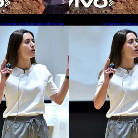
a startup creada por una salteña que
La startup creada po
usca resolver el estrés financiero en
busca resolver el est
atinoamérica
Latinoamérica