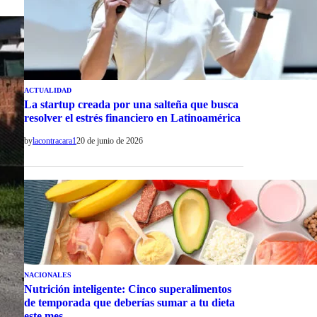
ACTUALIDAD
La startup creada por una salteña que busca
resolver el estrés financiero en Latinoamérica
by
lacontracara1
20 de junio de 2026
NACIONALES
Nutrición inteligente: Cinco superalimentos
de temporada que deberías sumar a tu dieta
este mes