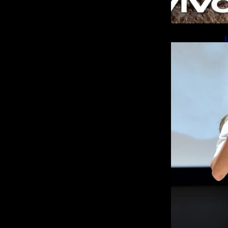
L
b
L