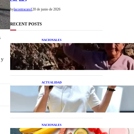
by
lacontracara1
20 de junio de 2026
RECENT POSTS
s
NACIONALES
Una mujer asegura haber
peleado con un extraterrestre
cuerpo a cuerpo
 y
ACTUALIDAD
La startup creada por una
salteña que busca resolver el
estrés financiero en
Latinoamérica
NACIONALES
Nutrición inteligente: Cinco