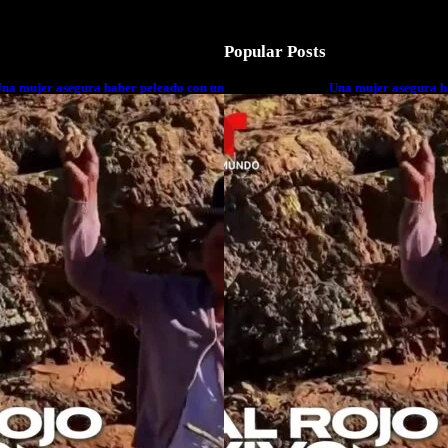
Popular Posts
na mujer asegura haber peleado con un
Una mujer asegura h
xtraterrestre cuerpo a cuerpo
extraterrestre cuerp