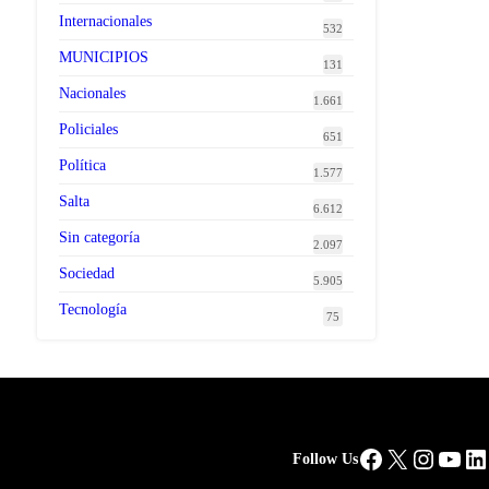
Internacionales
532
MUNICIPIOS
131
Nacionales
1.661
Policiales
651
Política
1.577
Salta
6.612
Sin categoría
2.097
Sociedad
5.905
Tecnología
75
Facebook
X
Instag
You
Li
Follow Us