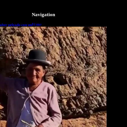
Navigation
Home
aber peleado con un
o a cuerpo
Business
Lifestyle
Magazine
Photography
Travel
Technology