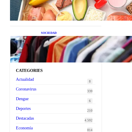
superalimentos de temporada
que deberías sumar a tu dieta
este mes
SOCIEDAD
Las grandes marcas globales
se suman a la tendencia de la
ropa de segunda mano
premium
CATEGORIES
Actualidad
8
Coronavirus
339
Dengue
6
Deportes
210
Destacadas
4.592
Economía
814