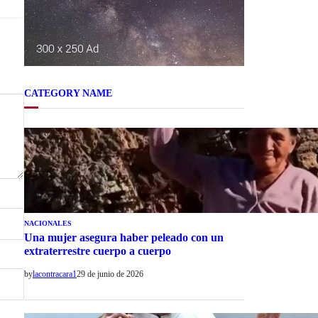
CATEGORY NAME
NACIONALES
Una mujer asegura haber peleado con un
extraterrestre cuerpo a cuerpo
by
lacontracara1
29 de junio de 2026