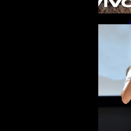
L
b
L