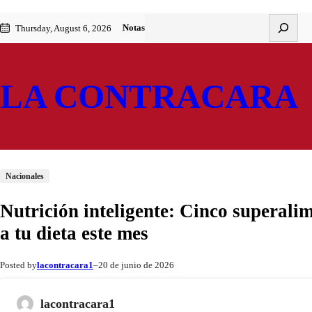
Saltar
Skip
Buscar
Notas
Thursday, August 6, 2026
al
to
contenido
content
LA CONTRACARA
Nacionales
Nutrición inteligente: Cinco superal
a tu dieta este mes
lacontracara1
20 de junio de 2026
Posted by
–
lacontracara1