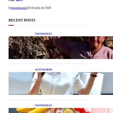
by
lacontracara1
20 de junio de 2026
RECENT POSTS
NACIONALES
Una mujer asegura haber
peleado con un extraterrestre
cuerpo a cuerpo
ACTUALIDAD
La startup creada por una
salteña que busca resolver el
estrés financiero en
Latinoamérica
NACIONALES
Nutrición inteligente: Cinco