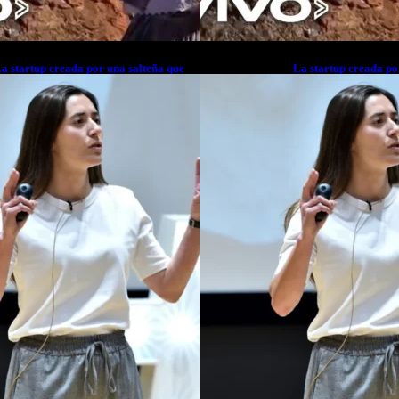
a startup creada por una salteña que
La startup creada po
usca resolver el estrés financiero en
busca resolver el est
atinoamérica
Latinoamérica