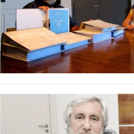
paro y las amenazas 
by
La Contracara
24 de feb
Inteligencia…
NACIONALES
FdT no cons
Conte Gr
Los días pasan y, lu