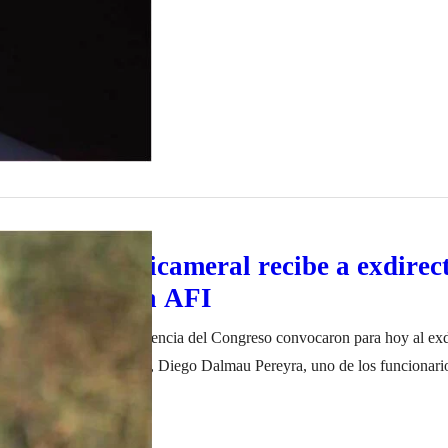
ro de 2022
ata, Julio Garro,…
tisindical: Bicameral recibe a exdirec
ligencia de la AFI
la subcomisión de Inteligencia del Congreso convocaron para hoy al exd
rainteligencia de la AFI, Diego Dalmau Pereyra, uno de los funcionario
 Eugenia Vidal que participó de la reunión de la denominada mesa jud
ro de 2022
resentará a las 12 para declarar ante los legisladores sobre la…