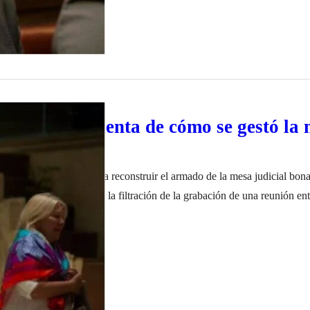
 clave da cuenta de cómo se gestó la
onaerense
da en 2016 es clave para reconstruir el armado de la mesa judicial bon
puesto en evidencia con la filtración de la grabación de una reunión ent
rnadora bonaerense María Eugenia Vidal en la sede porteña del Banco 
ro de 2022
ir políticamente a sindicalistas. En…