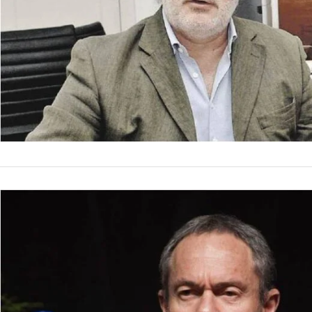
político al procurad
que todavía no hay f
by
La Contracara
1 de febr
alguna…
NACIONALES
Mesa judic
formación y
En el marco de la ca
Inteligencia (AFI) 
federal Ernesto Kre