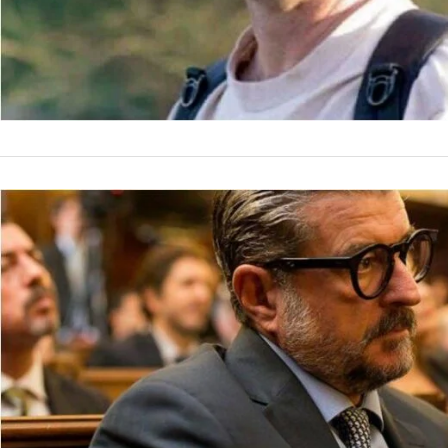
NACIONALES
Jorge Ball
clandestin
El exmiembro de la 
Macri hubo «un plan
«Cada persona que l
by
La Contracara
20 de ene
me pusieron siete st