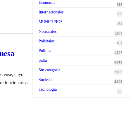
Economía
814
Internacionales
532
MUNICIPIOS
131
Nacionales
1.661
Policiales
651
Política
 mesa
1.577
Salta
6.612
Sin categoría
2.097
aerense, cuyo
Sociedad
5.905
re funcionarios
Tecnología
Provincia, donde
75