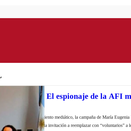
L
antisindical: El espionaje de la AFI m
aradel
re la trama de hostigamiento mediático, la campaña de María Eugenia 
filiaran de su sindicato, la invitación a reemplazar con “voluntarios” a 