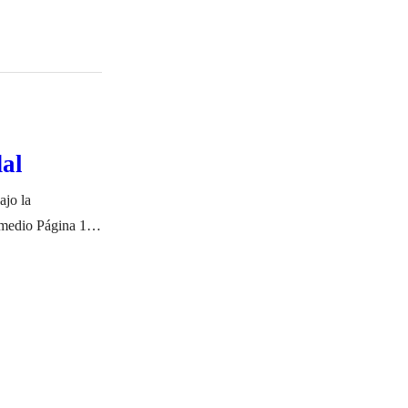
dal
ajo la
 medio Página 12,
uel entonces a