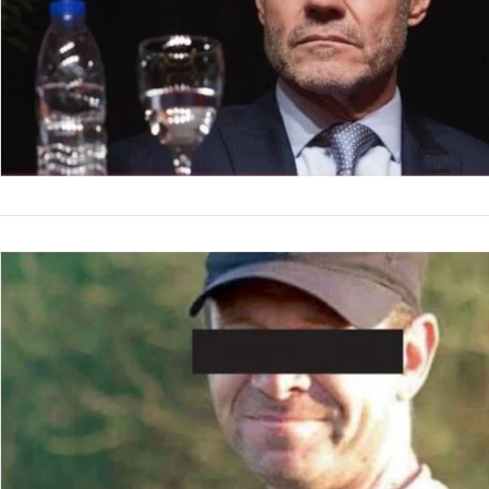
by
La Contracara
25 de ene
intendente de La Pl
NACIONALES
Gestapo an
Contrainte
Los integrantes de 
operacional de Cont
exgobernadora María
by
La Contracara
20 de ene
Dalmau Pereyra se p