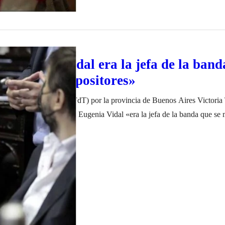
 dijo que «Vidal era la jefa de la band
 perseguir opositores»
l del Frente de Todos (FdT) por la provincia de Buenos Aires Victoria
la exgobernadora María Eugenia Vidal «era la jefa de la banda que se
e «para perseguir opositores, dirigentes gremiales y trabajadores». En d
ro de 2022
legisladora consideró que el macrismo «soñó un país…