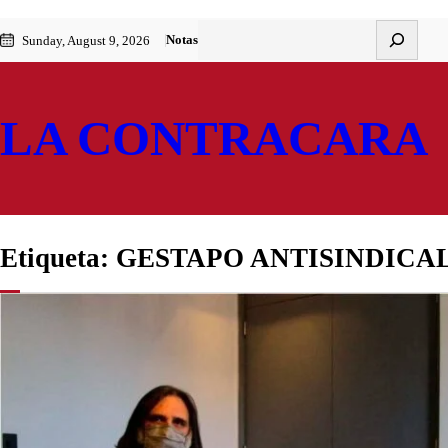
Saltar
Skip
Buscar
Notas
Sunday, August 9, 2026
al
to
contenido
content
LA CONTRACARA
Etiqueta:
GESTAPO ANTISINDICA
NACIONALES
«Gestapo» 
Roberto B
Un hilo común recor
los docentes se desa