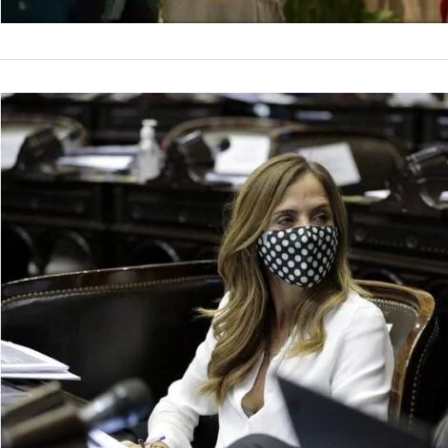
NACIONALES
Tolosa Paz
montó para
La diputada naciona
Paz afirmó hoy que 
territorio bonaerens
by
La Contracara
19 de ene
Destape Radio, la 