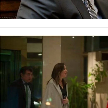
NACIONALES
Una imagen
judicial b
Una fotografía toma
funcionamiento fue 
de la entonces gobe
by
La Contracara
19 de ene
se habla de persegu