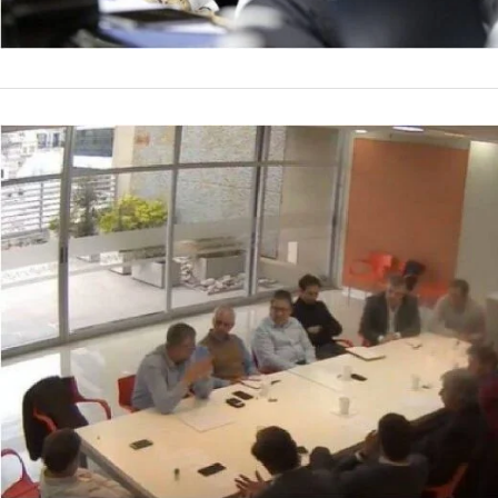
NACIONALES
Gestapo an
espionaje 
Dos correos electrón
administración de M
ambos mails, enviad
by
La Contracara
18 de ene
cargo de Juan Curut