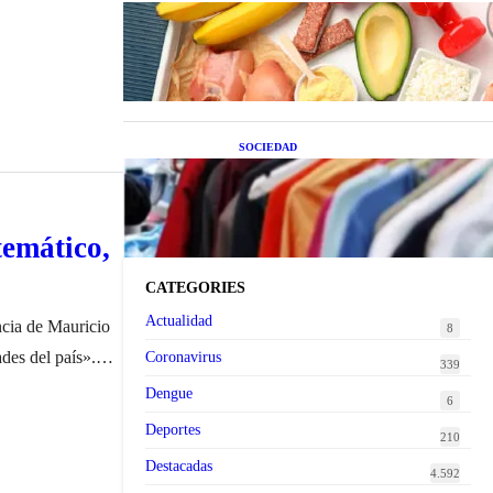
Nutrición inteligente: Cinco
superalimentos de temporada que
deberías sumar a tu dieta este mes
SOCIEDAD
Las grandes marcas globales se
suman a la tendencia de la ropa de
segunda mano premium
temático,
CATEGORIES
Actualidad
ncia de Mauricio
8
des del país».
Coronavirus
339
mí en seis meses
Dengue
6
Deportes
210
Destacadas
4.592