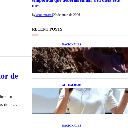
temporada que deberías sumar a tu dieta este
mes
by
lacontracara1
20 de junio de 2026
RECENT POSTS
NACIONALES
Una mujer asegura haber peleado
con un extraterrestre cuerpo a
cuerpo
tor de
ACTUALIDAD
La startup creada por una salteña
que busca resolver el estrés
irector
financiero en Latinoamérica
s de la
icial bonaerense.
NACIONALES