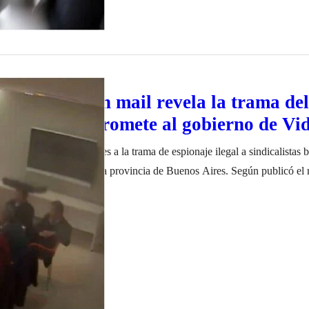
tisindical: un mail revela la trama del
ilegal y compromete al gobierno de Vi
icos aportan más detalles a la trama de espionaje ilegal a sindicalistas b
aría Eugenia Vidal en la provincia de Buenos Aires. Según publicó el
os por la secretaria de la dirección del Banco Provincia (Bapro), en aq
ro de 2022
chet, iban dirigidos al jefe operativo a…