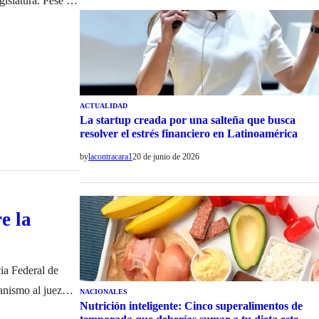
islatura. Pese a
ibilidad de torcer
ACTUALIDAD
La startup creada por una salteña que busca
resolver el estrés financiero en Latinoamérica
by
lacontracara1
20 de junio de 2026
e la
cia Federal de
anismo al juez
NACIONALES
Nutrición inteligente: Cinco superalimentos de
Vidal y el