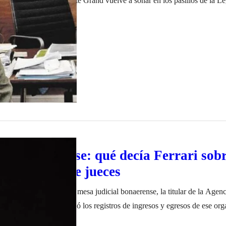
or bonaerense Julio Conte Grand vuelve a sonar en los pasillos de la Leg
echa clara para sesionar, el bloque oficialista sigue trabajando en la pos
ero de 2022
ial bonaerense: qué decía Ferrari sobr
 selección de jueces￼
usa por el armado de la mesa judicial bonaerense, la titular de la Agen
Cristina Caamaño, entregó los registros de ingresos y egresos de ese org
plak, donde figura que tres funcionarios del gobierno de María Eugenia 