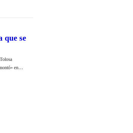
a que se
 Tolosa
 montó» en
eclaraciones a El