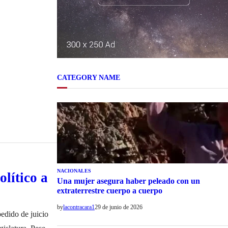
 Federal de
CATEGORY NAME
NACIONALES
olítico a
Una mujer asegura haber peleado con un
extraterrestre cuerpo a cuerpo
by
lacontracara1
29 de junio de 2026
pedido de juicio