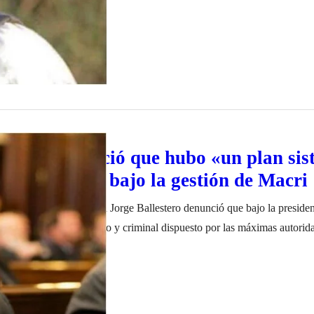
estero denunció que hubo «un plan sis
o y criminal» bajo la gestión de Macri
Cámara Federal porteña Jorge Ballestero denunció que bajo la preside
 sistemático, clandestino y criminal dispuesto por las máximas autorida
e hacía algo al gobierno anterior que podía disgustarle, era atacada. A 
ro de 2022
ents. La situación familiar…