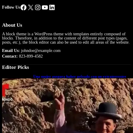
Facebook
X
Instagram
YouTube
LinkedIn
Follow Us
About Us
A block theme is a WordPress theme with templates entirely composed of
blocks. Therefore, in addition to the content of different post types (pages,
posts, etc.), the block editor can also be used to edit all areas of the website.
Email Us:
johndoe@example.com
Contact:
823-899-4582
Editor Picks
Una mujer asegura haber peleado con un extraterrestre
cuerpo a cuerpo