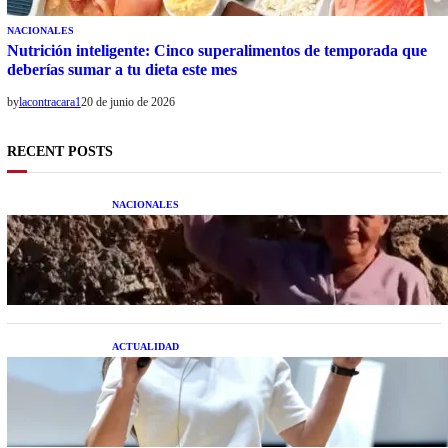
NACIONALES
Nutrición inteligente: Cinco superalimentos de temporada que
deberías sumar a tu dieta este mes
by
lacontracara1
20 de junio de 2026
RECENT POSTS
NACIONALES
Una mujer asegura haber peleado con un
extraterrestre cuerpo a cuerpo
ACTUALIDAD
La startup creada por una salteña que busca
resolver el estrés financiero en Latinoamérica