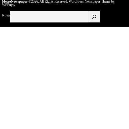
MetroNewspaper
©2026. All Rights Reserved.
WordPress Newspaper Theme
by
WPEnjoy
Buscar
Notas