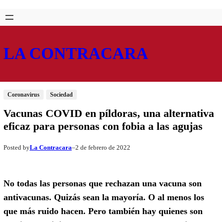
Saltar
Skip
al
to
contenido
content
LA CONTRACARA
Coronavirus
Sociedad
Vacunas COVID en píldoras, una alternativa
eficaz para personas con fobia a las agujas
La Contracara
2 de febrero de 2022
Posted by
–
No todas las personas que rechazan una vacuna son
antivacunas. Quizás sean la mayoría. O al menos los
que más ruido hacen. Pero también hay quienes son