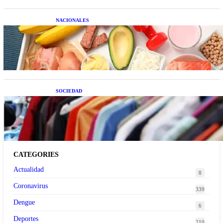
NACIONALES
Nutrición inteligente: Cinco superalimentos de
temporada que deberías sumar a tu dieta este mes
SOCIEDAD
Las grandes marcas globales se suman a la
tendencia de la ropa de segunda mano premium
CATEGORIES
Actualidad
8
Coronavirus
339
Dengue
6
Deportes
210