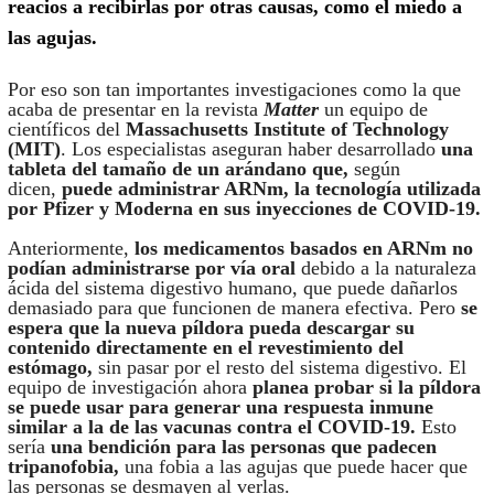
reacios a recibirlas por otras causas, como el miedo a
las agujas.
Por eso son tan importantes investigaciones como la que
acaba de presentar en la revista
Matter
un equipo de
científicos del
Massachusetts Institute of Technology
(MIT)
. Los especialistas aseguran haber desarrollado
una
tableta del tamaño de un arándano que,
según
dicen,
puede administrar ARNm, la tecnología utilizada
por Pfizer y Moderna en sus inyecciones de COVID-19.
Anteriormente,
los medicamentos basados en ARNm no
podían administrarse por vía oral
debido a la naturaleza
ácida del sistema digestivo humano, que puede dañarlos
demasiado para que funcionen de manera efectiva. Pero
se
espera que la nueva píldora pueda descargar su
contenido directamente en el revestimiento del
estómago,
sin pasar por el resto del sistema digestivo. El
equipo de investigación ahora
planea probar si la píldora
se puede usar para generar una respuesta inmune
similar a la de las vacunas contra el COVID-19.
Esto
sería
una bendición para las personas que padecen
tripanofobia,
una fobia a las agujas que puede hacer que
las personas se desmayen al verlas.