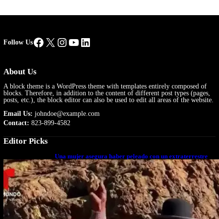
Facebook
X
Instagram
YouTube
LinkedIn
Follow Us
About Us
A block theme is a WordPress theme with templates entirely composed of
blocks. Therefore, in addition to the content of different post types (pages,
posts, etc.), the block editor can also be used to edit all areas of the website.
Email Us:
johndoe@example.com
Contact:
823-899-4582
Editor Picks
Una mujer asegura haber peleado con un extraterrestre
cuerpo a cuerpo