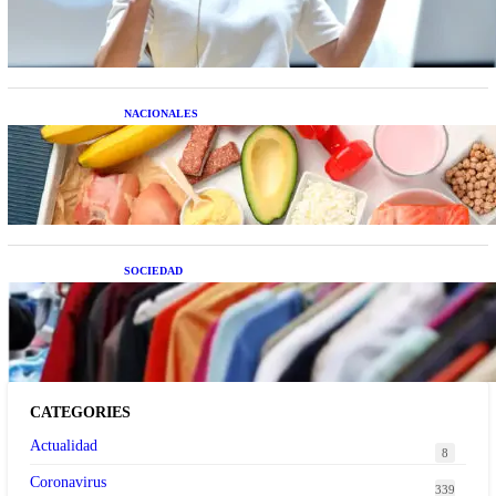
NACIONALES
Nutrición inteligente: Cinco superalimentos de
temporada que deberías sumar a tu dieta este mes
SOCIEDAD
Las grandes marcas globales se suman a la
tendencia de la ropa de segunda mano premium
CATEGORIES
Actualidad
8
Coronavirus
339