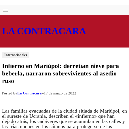
Saltar
Skip
al
to
contenido
content
LA CONTRACARA
Internacionales
Infierno en Mariúpol: derretían nieve para
beberla, narraron sobrevivientes al asedio
ruso
La Contracara
17 de marzo de 2022
Posted by
–
Las familias evacuadas de la ciudad sitiada de Mariúpol, en
el sureste de Ucrania, describen el «infierno» que han
dejado atrás, los cadáveres que se acumulan en las calles y
las frías noches en los sótanos para protegerse de las