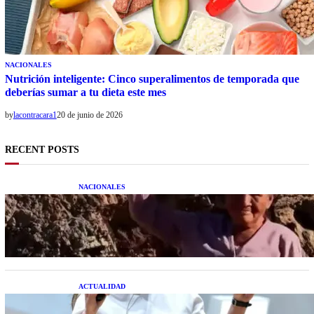
NACIONALES
Nutrición inteligente: Cinco superalimentos de temporada que
deberías sumar a tu dieta este mes
by
lacontracara1
20 de junio de 2026
RECENT POSTS
NACIONALES
Una mujer asegura haber peleado con un
extraterrestre cuerpo a cuerpo
ACTUALIDAD
La startup creada por una salteña que busca
resolver el estrés financiero en Latinoamérica