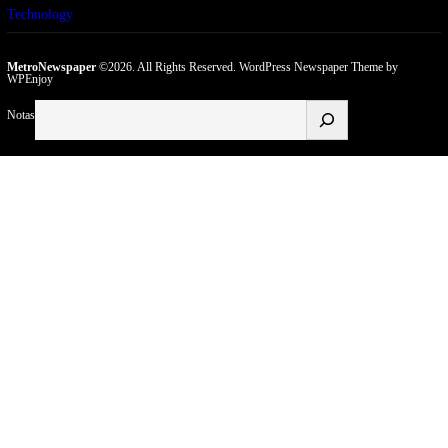
Technology
MetroNewspaper
©2026. All Rights Reserved.
WordPress Newspaper Theme
by
WPEnjoy
Buscar
Notas