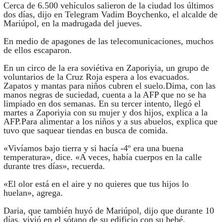
Cerca de 6.500 vehículos salieron de la ciudad los últimos
dos días, dijo en Telegram Vadim Boychenko, el alcalde de
Mariúpol, en la madrugada del jueves.
En medio de apagones de las telecomunicaciones, muchos
de ellos escaparon.
En un circo de la era soviétiva en Zaporiyia, un grupo de
voluntarios de la Cruz Roja espera a los evacuados.
Zapatos y mantas para niños cubren el suelo.Dima, con las
manos negras de suciedad, cuenta a la AFP que no se ha
limpiado en dos semanas. En su tercer intento, llegó el
martes a Zaporiyia con su mujer y dos hijos, explica a la
AFP.Para alimentar a los niños y a sus abuelos, explica que
tuvo que saquear tiendas en busca de comida.
«Vivíamos bajo tierra y si hacía -4º era una buena
temperatura», dice. «A veces, había cuerpos en la calle
durante tres días», recuerda.
«El olor está en el aire y no quieres que tus hijos lo
huelan», agrega.
Daria, que también huyó de Mariúpol, dijo que durante 10
días, vivió en el sótano de su edificio con su bebé.