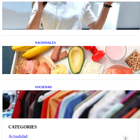
La startup creada por una salteña que busca
resolver el estrés financiero en Latinoamérica
NACIONALES
Nutrición inteligente: Cinco superalimentos de
temporada que deberías sumar a tu dieta este mes
SOCIEDAD
Las grandes marcas globales se suman a la
tendencia de la ropa de segunda mano premium
CATEGORIES
Actualidad
8