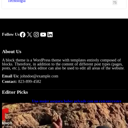
Tecnología
75
Facebook
X
Instagram
YouTube
LinkedIn
Follow Us
About Us
A block theme is a WordPress theme with templates entirely composed of
blocks. Therefore, in addition to the content of different post types (pages,
posts, etc.), the block editor can also be used to edit all areas of the website.
Email Us:
johndoe@example.com
Contact:
823-899-4582
Editor Picks
Una mujer asegura haber peleado con un extraterrestre
cuerpo a cuerpo