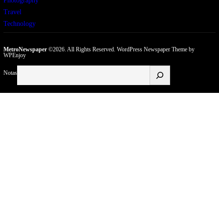
Photography
Travel
Technology
MetroNewspaper
©2026. All Rights Reserved.
WordPress Newspaper Theme
by
WPEnjoy
Buscar
Notas