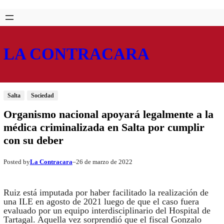
Saltar
Skip
al
to
contenido
content
LA CONTRACARA
Salta
Sociedad
Organismo nacional apoyará legalmente a la
médica criminalizada en Salta por cumplir
con su deber
La Contracara
26 de marzo de 2022
Posted by
–
Ruiz está imputada por haber facilitado la realización de
una ILE en agosto de 2021 luego de que el caso fuera
evaluado por un equipo interdisciplinario del Hospital de
Tartagal. Aquella vez sorprendió que el fiscal Gonzalo