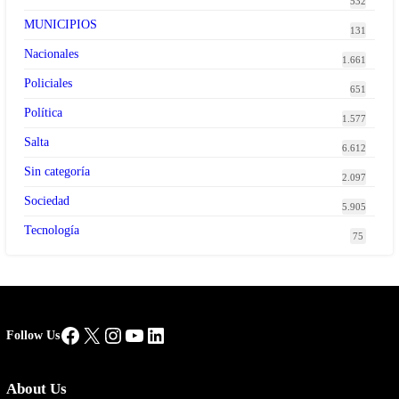
532
MUNICIPIOS
131
Nacionales
1.661
Policiales
651
Política
1.577
Salta
6.612
Sin categoría
2.097
Sociedad
5.905
Tecnología
75
Facebook
X
Instagram
YouTube
LinkedIn
Follow Us
About Us