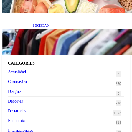
SOCIEDAD
Las grandes marcas globales se suman a la
tendencia de la ropa de segunda mano premium
CATEGORIES
Actualidad
8
Coronavirus
339
Dengue
6
Deportes
210
Destacadas
4.592
Economía
814
Internacionales