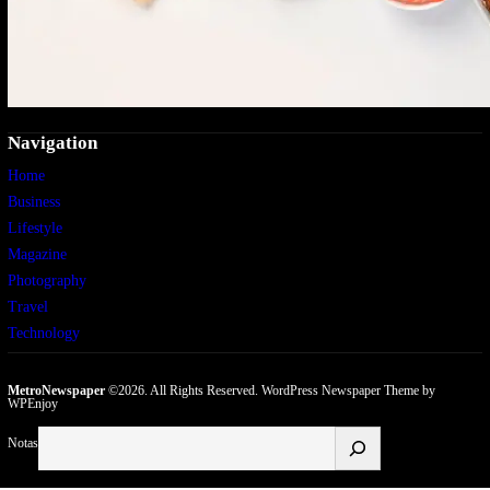
Navigation
Home
Business
Lifestyle
Magazine
Photography
Travel
Technology
MetroNewspaper
©2026. All Rights Reserved.
WordPress Newspaper Theme
by
WPEnjoy
Buscar
Notas