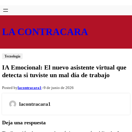
Saltar
Skip
al
to
contenido
content
LA CONTRACARA
Tecnología
IA Emocional: El nuevo asistente virtual que
detecta si tuviste un mal día de trabajo
lacontracara1
9 de junio de 2026
Posted by
–
lacontracara1
Deja una respuesta