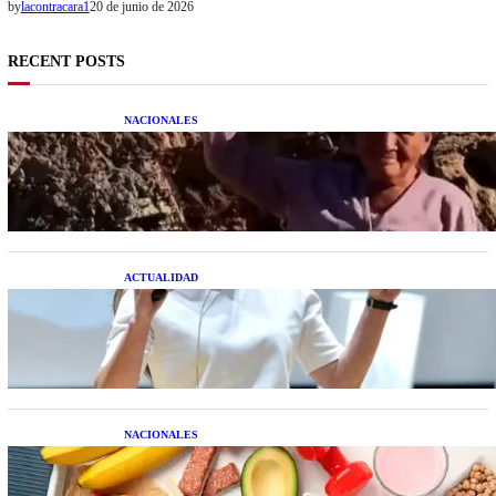
by
lacontracara1
20 de junio de 2026
RECENT POSTS
NACIONALES
Una mujer asegura haber peleado con un
extraterrestre cuerpo a cuerpo
ACTUALIDAD
La startup creada por una salteña que busca
resolver el estrés financiero en Latinoamérica
NACIONALES
Nutrición inteligente: Cinco superalimentos de
temporada que deberías sumar a tu dieta este mes