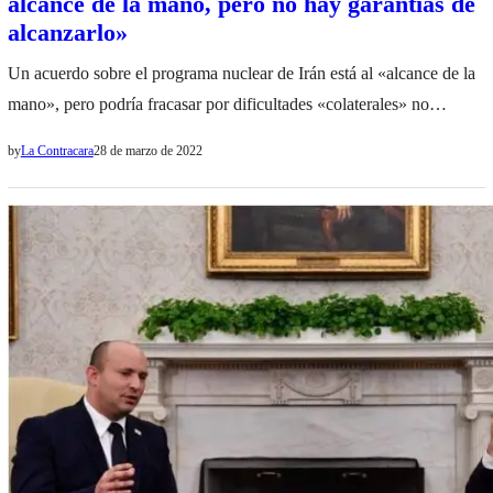
alcance de la mano, pero no hay garantías de
alcanzarlo»
Un acuerdo sobre el programa nuclear de Irán está al «alcance de la
mano», pero podría fracasar por dificultades «colaterales» no
resueltas, declaró el jefe de la diplomacia europea, Josep Borrell, este
by
La Contracara
28 de marzo de 2022
lunes. «Rusia ha abandonado sus objeciones y ya no es un
problema. Pero un elemento colateral, la clasificación de algunas
instituciones iraníes como…