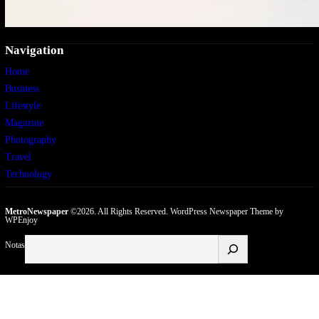
Navigation
Home
Business
Lifestyle
Magazine
Photography
Travel
Technology
MetroNewspaper
©2026. All Rights Reserved.
WordPress Newspaper Theme
by
WPEnjoy
Buscar
Notas