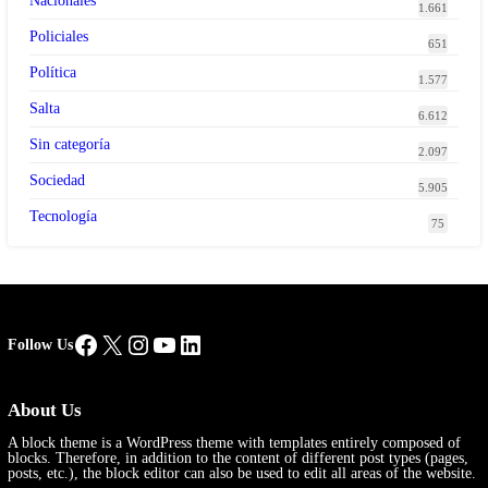
Nacionales
1.661
Policiales
651
Política
1.577
Salta
6.612
Sin categoría
2.097
Sociedad
5.905
Tecnología
75
Facebook
X
Instagram
YouTube
LinkedIn
Follow Us
About Us
A block theme is a WordPress theme with templates entirely composed of
blocks. Therefore, in addition to the content of different post types (pages,
posts, etc.), the block editor can also be used to edit all areas of the website.