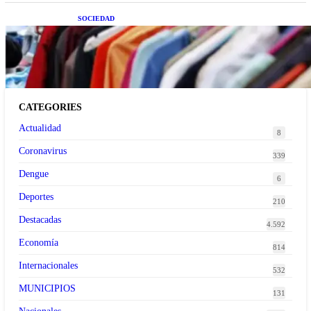
SOCIEDAD
Las grandes marcas globales se suman a la
tendencia de la ropa de segunda mano premium
CATEGORIES
Actualidad
8
Coronavirus
339
Dengue
6
Deportes
210
Destacadas
4.592
Economía
814
Internacionales
532
MUNICIPIOS
131