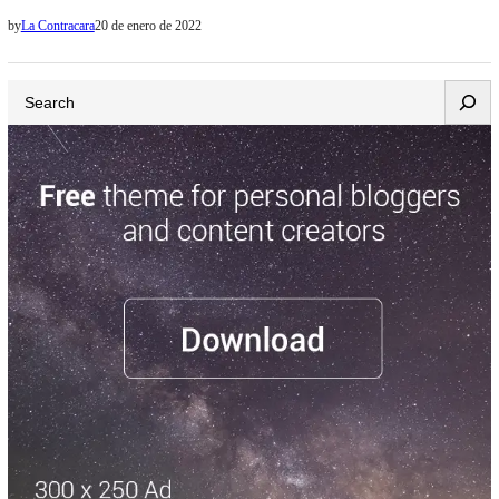
«repudio» a las afirmaciones y «actitud temeraria» del Representante
by
La Contracara
20 de enero de 2022
Permanente de Nicaragua, Arturo McFields, quien justificó la
asistencia del jerarca iraní Moshen Rezai, con orden de captura por
Search
el atentado a la AMIA, a la asunción del presidente Daniel Ortega y
rechazó…