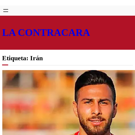
Saltar
Skip
al
to
contenido
content
LA CONTRACARA
Etiqueta:
Irán