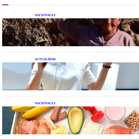
NACIONALES
Una mujer asegura haber peleado con un
extraterrestre cuerpo a cuerpo
ACTUALIDAD
La startup creada por una salteña que busca
resolver el estrés financiero en Latinoamérica
NACIONALES
Nutrición inteligente: Cinco superalimentos de
temporada que deberías sumar a tu dieta este mes