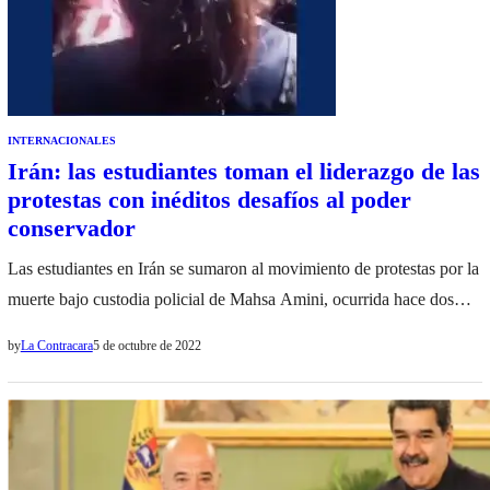
INTERNACIONALES
Irán: las estudiantes toman el liderazgo de las
protestas con inéditos desafíos al poder
conservador
Las estudiantes en Irán se sumaron al movimiento de protestas por la
muerte bajo custodia policial de Mahsa Amini, ocurrida hace dos
semanas por no llevar velo, y que desde entonces ha puesto en jaque
by
La Contracara
5 de octubre de 2022
al poder conservador de la República Islámica. El movimiento, el
mayor contra el gobierno desde la Revolución Verde de 2009,…