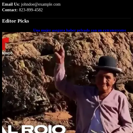
Email Us:
johndoe@example.com
Contact:
823-899-4582
Editor Picks
Una mujer asegura haber peleado con un extraterrestre
cuerpo a cuerpo