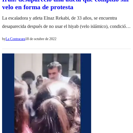
velo en forma de protesta
La escaladora y atleta Elnaz Rekabi, de 33 años, se encuentra
desaparecida después de no usar el hiyab (velo islámico), condición
obligatoria del régimen de Irán, en el Campeonato Asiático de la
by
La Contracara
18 de octubre de 2022
Federación Internacional de Escalada Deportiva en Seúl el pasado
domingo. La BBC informó la desaparición en las últimas horas,
después de que Rekabi…