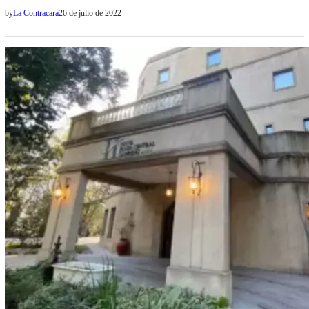
polémica por el avión iraní-venezolano varado en Ezeiza y los
by
La Contracara
26 de julio de 2022
cuestionamientos por la violación a los derechos humanos en
Caracas, el embajador argentino Oscar Laborde fue recibido por una
hora y cuarenta minutos por el presidente Nicolás Maduro en un
encuentro…