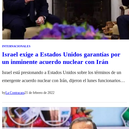
INTERNACIONALES
Israel exige a Estados Unidos garantías por
un inminente acuerdo nuclear con Irán
Israel está presionando a Estados Unidos sobre los términos de un
emergente acuerdo nuclear con Irán, dijeron el lunes funcionarios
israelíes, lo que planteó la posibilidad de un acuerdo bilateral con
by
La Contracara
21 de febrero de 2022
Washington para abordar sus preocupaciones. Aunque no es parte de
las negociaciones nucleares entre Irán y las potencias mundiales en
Viena, Israel ha mantenido consultas con el gobierno
estadounidense…