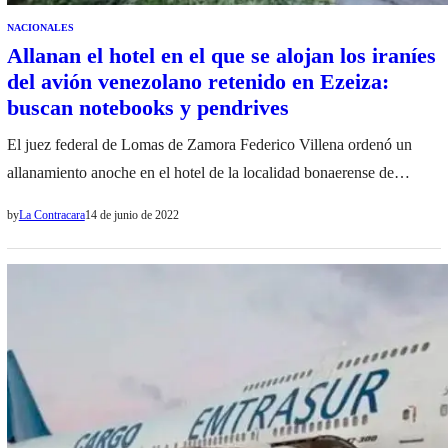
NACIONALES
Allanan el hotel en el que se alojan los iraníes
del avión venezolano retenido en Ezeiza:
buscan notebooks y pendrives
El juez federal de Lomas de Zamora Federico Villena ordenó un
allanamiento anoche en el hotel de la localidad bonaerense de
Canning donde se aloja la tripulación del avión de bandera
by
La Contracara
14 de junio de 2022
venezolana retenido en el aeropuerto internacional de Ezeiza. El
operativo comenzó anoche a cargo de la Policía Federal y seguía a
primera hora de…