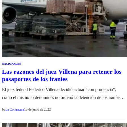
NACIONALES
Las razones del juez Villena para retener los
pasaportes de los iraníes
El juez federal Federico Villena decidió actuar “con prudencia”,
como el mismo lo denominó: no ordenó la detención de los iraníes
que vinieron en el avión de Emtrasur, de matrícula venezolana;
by
La Contracara
13 de junio de 2022
tampoco les impuso una pulsera electrónica, pero les prohibió salir
del país hasta que tenga en claro que no son militantes o dirigentes