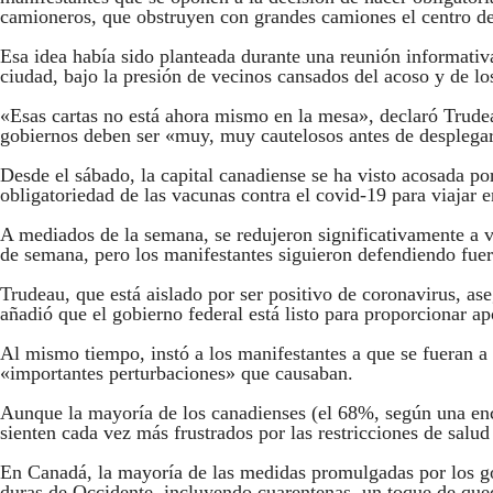
camioneros, que obstruyen con grandes camiones el centro d
Esa idea había sido planteada durante una reunión informativa 
ciudad, bajo la presión de vecinos cansados del acoso y de lo
«Esas cartas no está ahora mismo en la mesa», declaró Trudea
gobiernos deben ser «muy, muy cautelosos antes de desplegar 
Desde el sábado, la capital canadiense se ha visto acosada p
obligatoriedad de las vacunas contra el covid-19 para viajar
A mediados de la semana, se redujeron significativamente a v
de semana, pero los manifestantes siguieron defendiendo fue
Trudeau, que está aislado por ser positivo de coronavirus, ase
añadió que el gobierno federal está listo para proporcionar apo
Al mismo tiempo, instó a los manifestantes a que se fueran a 
«importantes perturbaciones» que causaban.
Aunque la mayoría de los canadienses (el 68%, según una enc
sienten cada vez más frustrados por las restricciones de salud
En Canadá, la mayoría de las medidas promulgadas por los gob
duras de Occidente, incluyendo cuarentenas, un toque de que