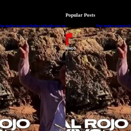
Popular Posts
na mujer asegura haber peleado con un
Una mujer asegura h
xtraterrestre cuerpo a cuerpo
extraterrestre cuerp