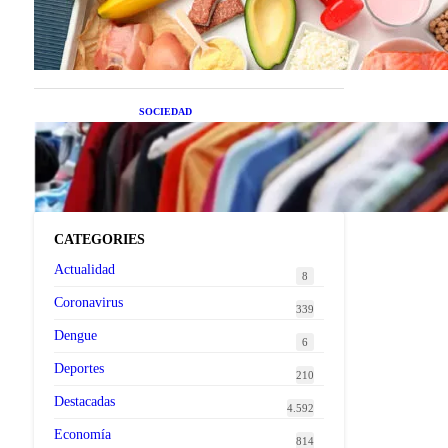
superalimentos de temporada
que deberías sumar a tu dieta
este mes
SOCIEDAD
Las grandes marcas globales
se suman a la tendencia de la
ropa de segunda mano
premium
CATEGORIES
Actualidad
8
Coronavirus
339
Dengue
6
Deportes
210
Destacadas
4.592
Economía
814