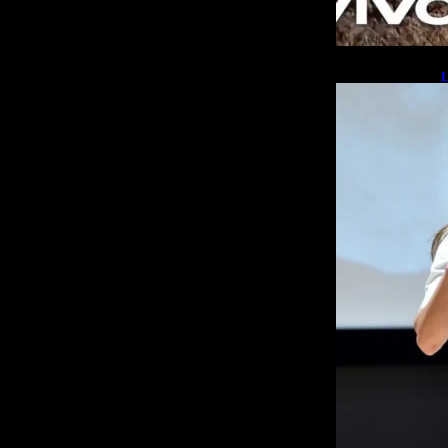
L
b
L