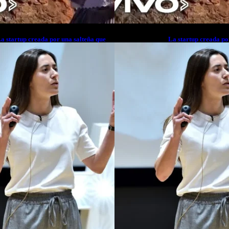
a startup creada por una salteña que
La startup creada po
usca resolver el estrés financiero en
busca resolver el est
atinoamérica
Latinoamérica