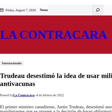
Saltar
Skip
Buscar
Notas
Friday, August 7, 2026
al
to
contenido
content
LA CONTRACARA
Internacionales
Trudeau desestimó la idea de usar mili
antivacunas
La Contracara
4 de febrero de 2022
Posted by
–
El primer ministro canadiense, Justin Trudeau, desestimó anoch
manifestantes que se oponen a la decisión de hacer obligatoria