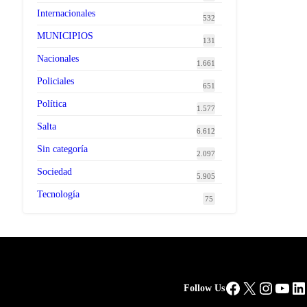
Internacionales
532
MUNICIPIOS
131
Nacionales
1.661
Policiales
651
Política
1.577
Salta
6.612
Sin categoría
2.097
Sociedad
5.905
Tecnología
75
Facebook
X
Instag
You
Li
Follow Us