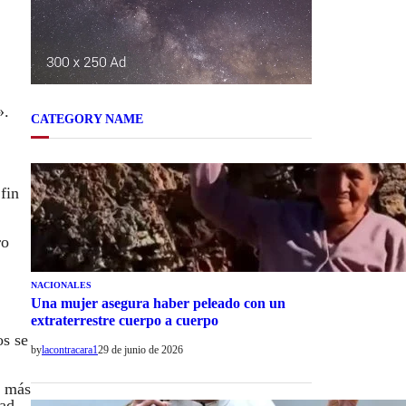
».
CATEGORY NAME
fin
ro
NACIONALES
Una mujer asegura haber peleado con un
extraterrestre cuerpo a cuerpo
os se
by
lacontracara1
29 de junio de 2026
s más
dad