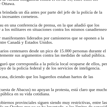
e Ottawa.
brindada un día antes por parte del jefe de la policía de la
s incesantes corneteos.
u en una conferencia de prensa, en la que añadió que los
a los militares en situaciones contra los mismos canadienses
or manifestantes liderados por camioneros que se oponen a la
 entre Canadá y Estados Unidos.
arios centenares desde un pico de 15.000 personas durante el 
rtemente sus argumentos contra las medidas de salud pública.
guró que correspondía a la policía local ocuparse de ellos, pe
yo de la policía federal y de los servicios de inteligencia.
casa, diciendo que los lugareños estaban hartos de las
uesta de Abacus) no apoyan la protesta, está claro que much
 pública en su vida cotidiana.
iernos provinciales siguen siendo muy restrictivas, entre la
da en Quebec que ya se ha levantado, y los límites de capaci