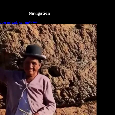
Navigation
Home
aber peleado con un
o a cuerpo
Business
Lifestyle
Magazine
Photography
Travel
Technology