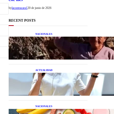
by
lacontracara1
20 de junio de 2026
RECENT POSTS
NACIONALES
Una mujer asegura haber
peleado con un extraterrestre
cuerpo a cuerpo
ACTUALIDAD
La startup creada por una
salteña que busca resolver el
estrés financiero en
Latinoamérica
NACIONALES
Nutrición inteligente: Cinco