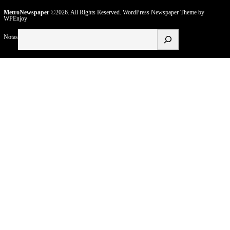
MetroNewspaper
©2026. All Rights Reserved.
WordPress Newspaper Theme
by
WPEnjoy
Buscar
Notas