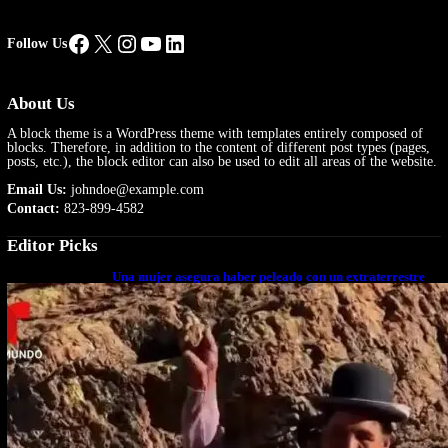
Facebook
X
Instagram
YouTube
LinkedIn
Follow Us
About Us
A block theme is a WordPress theme with templates entirely composed of
blocks. Therefore, in addition to the content of different post types (pages,
posts, etc.), the block editor can also be used to edit all areas of the website.
Email Us:
johndoe@example.com
Contact:
823-899-4582
Editor Picks
Una mujer asegura haber peleado con un extraterrestre
cuerpo a cuerpo