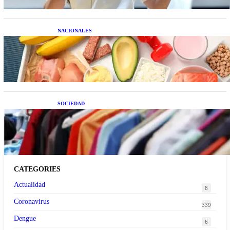
NACIONALES
Nutrición inteligente: Cinco superalimentos de
temporada que deberías sumar a tu dieta este mes
SOCIEDAD
Las grandes marcas globales se suman a la
tendencia de la ropa de segunda mano premium
CATEGORIES
Actualidad
8
Coronavirus
339
Dengue
6