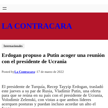
Saltar
Skip
al
to
contenido
content
LA CONTRACARA
Internacionales
Erdogan propuso a Putin acoger una reunión
con el presidente de Ucrania
La Contracara
17 de marzo de 2022
Posted by
–
El presidente de Turquía, Recep Tayyip Erdogan, trasladó
este jueves a su par de Rusia, Vladímir Putin, una oferta
para que se reúna en su país con el presidente de Ucrania,
Volodimir Zelenski, con vistas a que ambos líderes
acerquen posturas y puedan incluso acordar un alto el