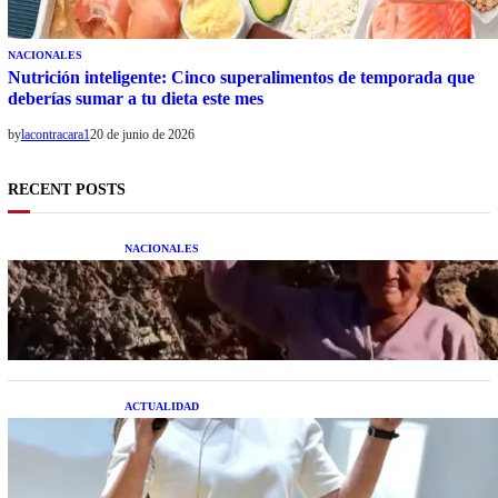
NACIONALES
Nutrición inteligente: Cinco superalimentos de temporada que
deberías sumar a tu dieta este mes
by
lacontracara1
20 de junio de 2026
RECENT POSTS
NACIONALES
Una mujer asegura haber peleado con un
extraterrestre cuerpo a cuerpo
ACTUALIDAD
La startup creada por una salteña que busca
resolver el estrés financiero en Latinoamérica