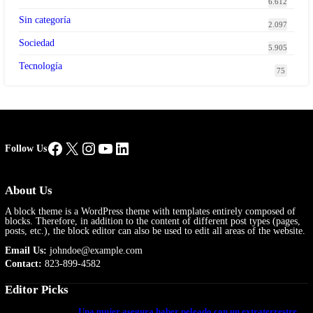
6.612
Sin categoría
2.097
Sociedad
5.905
Tecnología
75
Facebook
X
Instagram
YouTube
LinkedIn
Follow Us
About Us
A block theme is a WordPress theme with templates entirely composed of
blocks. Therefore, in addition to the content of different post types (pages,
posts, etc.), the block editor can also be used to edit all areas of the website.
Email Us:
johndoe@example.com
Contact:
823-899-4582
Editor Picks
Una mujer asegura haber peleado con un extraterrestre