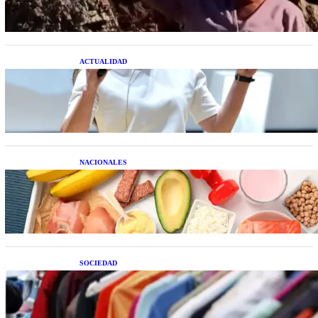
ACTUALIDAD
La startup creada por una salteña que busca
resolver el estrés financiero en Latinoamérica
NACIONALES
Nutrición inteligente: Cinco superalimentos de
temporada que deberías sumar a tu dieta este mes
SOCIEDAD
Las grandes marcas globales se suman a la
tendencia de la ropa de segunda mano premium