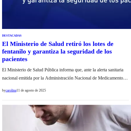
DESTACADAS
El Ministerio de Salud retiró los lotes de
fentanilo y garantiza la seguridad de los
pacientes
El Ministerio de Salud Pública informa que, ante la alerta sanitaria
nacional emitida por la Administración Nacional de Medicamentos,
Alimentos y Tecnología Médica (ANMAT) y la posterior orden
by
carolina
11 de agosto de 2025
judicial, desde el mes de mayo se implementó el retiro preventivo de
todos los lotes de fentanilo y otros medicamentos del laboratorio
HLB Pharma. Esta medida se…