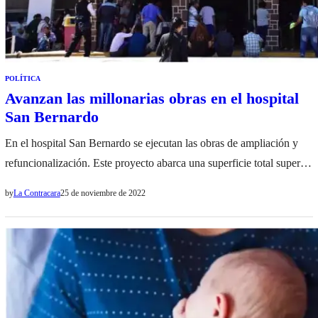
POLÍTICA
Avanzan las millonarias obras en el hospital
San Bernardo
En el hospital San Bernardo se ejecutan las obras de ampliación y
refuncionalización. Este proyecto abarca una superficie total superior
a los 11 mil metros cuadrados cubiertos y representa una inversión
by
La Contracara
25 de noviembre de 2022
de USD 28 millones de dólares. El día de ayer una comitiva
integrada por funcionarios de las Secretarías de Obras Públicas y de
Financiamiento, el establecimiento sanitario…