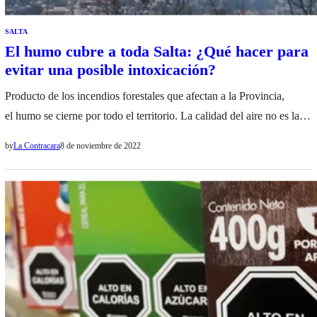
SALTA
El humo cubre a toda Salta: ¿Qué hacer para
evitar una posible intoxicación?
Producto de los incendios forestales que afectan a la Provincia,
el humo se cierne por todo el territorio. La calidad del aire no es la
adecuada ni recomendada para ciertas personas, por lo que el
by
La Contracara
8 de noviembre de 2022
Ministerio de Salud dio a conocer una serie de recomendaciones.
Adultos mayores, embarazadas, niños y pacientes con patologías
respiratorias o cardíacas, deben extremar…