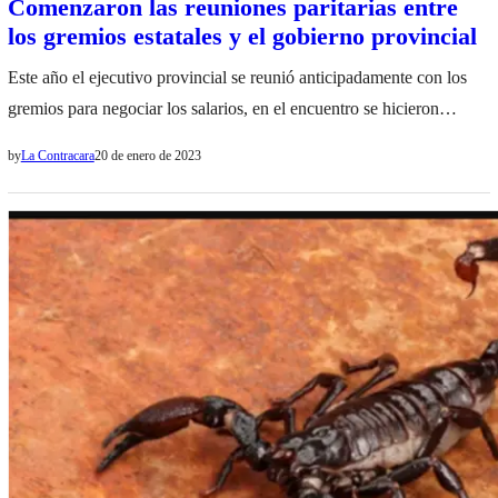
Comenzaron las reuniones paritarias entre
los gremios estatales y el gobierno provincial
Este año el ejecutivo provincial se reunió anticipadamente con los
gremios para negociar los salarios, en el encuentro se hicieron
presentes El ministro de Economía y Servicios Públicos, Roberto
by
La Contracara
20 de enero de 2023
Dib Ashur, El ministro de Educación, Matías Cánepa y los gremios
de educación, salud, judiciales, vialidad, seguridad, descentralizada,
entre otros. El ministro de Economía, Dib Ashur, mostró en la…