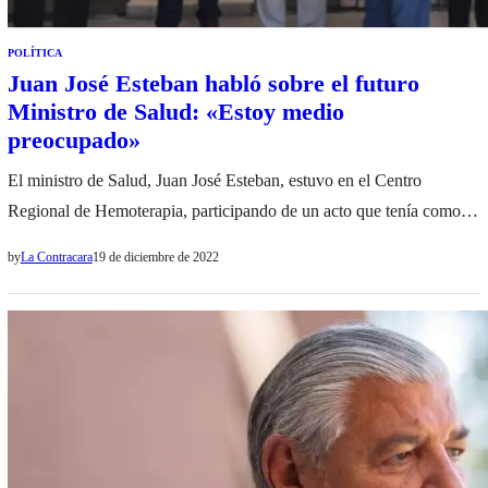
POLÍTICA
Juan José Esteban habló sobre el futuro
Ministro de Salud: «Estoy medio
preocupado»
El ministro de Salud, Juan José Esteban, estuvo en el Centro
Regional de Hemoterapia, participando de un acto que tenía como
finalidad cambiar el nombre del organismo a “Dr. Roberto
by
La Contracara
19 de diciembre de 2022
Lovaglio”. Esto en homenaje a un mentor de un Centro, que le “ha
cambiado la vida a Salta”. Medios de comunicación aprovecharon
para preguntarle sobre su…