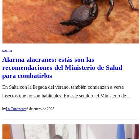
SALTA
Alarma alacranes: estás son las
recomendaciones del Ministerio de Salud
para combatirlos
En Salta con la llegada del verano, también comienzan a verse
insectos que no son habituales. En este sentido, el Ministerio de
Salud, dio a conocer una serie de recomendaciones para poder
by
La Contracara
6 de enero de 2023
combatirlos. En esta ocasión, la presencia de alacranes preocupa
al organismo, ya que pueden causar muertes en la sociedad salteña.
Es por esto, que optaron…