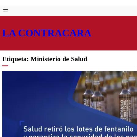
Saltar
Skip
al
to
contenido
content
LA CONTRACARA
Etiqueta:
Ministerio de Salud