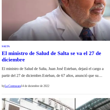
SALTA
El ministro de Salud de Salta se va el 27 de
diciembre
El ministro de Salud de Salta, Juan José Esteban, dejará el cargo a
partir del 27 de diciembre.Esteban, de 67 años, anunció que su
alejamiento se debe a que tramita la jubilación. «No presento la
by
La Contracara
14 de diciembre de 2022
renuncia, en realidad me voy porque me jubilo. Tengo 67 años y
creo que ya cumplí con mi trabajo», declaró…