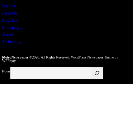
Business
Lifestyle
Magazine
Photography
Travel
Technology
MetroNewspaper
©2026. All Rights Reserved.
WordPress Newspaper Theme
by
WPEnjoy
Buscar
Notas