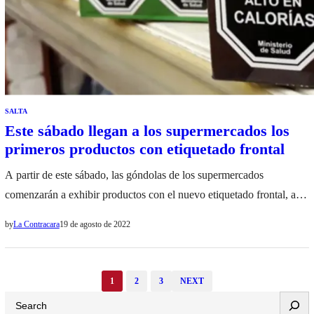
SALTA
Este sábado llegan a los supermercados los
primeros productos con etiquetado frontal
A partir de este sábado, las góndolas de los supermercados
comenzarán a exhibir productos con el nuevo etiquetado frontal, a
excepción de que se les haya otorgado una prórroga, para informar
by
La Contracara
19 de agosto de 2022
el contenido vinculado a exceso de azúcares, grasas totales, grasas
saturadas, calorías y sodio. El Gobierno aprobó en marzo el decreto
sobre la reglamentación de la Ley N°…
1
2
3
NEXT
Search